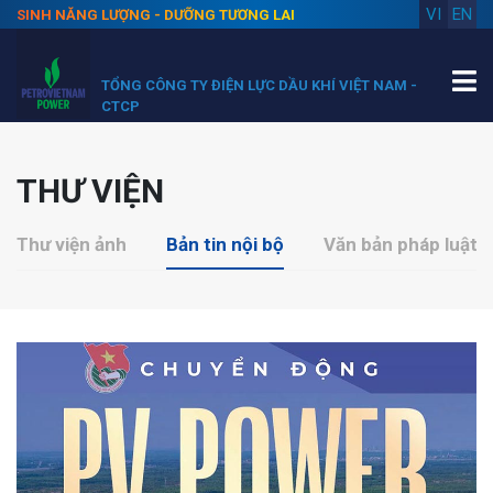
VI
EN
SINH NĂNG LƯỢNG - DƯỠNG TƯƠNG LAI
TỔNG CÔNG TY ĐIỆN LỰC DẦU KHÍ VIỆT NAM -
CTCP
THƯ VIỆN
Thư viện ảnh
Bản tin nội bộ
Văn bản pháp luật