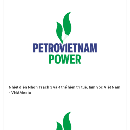
Nhiệt điện Nhơn Trạch 3 và 4 thể hiện trí tuệ, tầm vóc Việt Nam
- VNAMedia