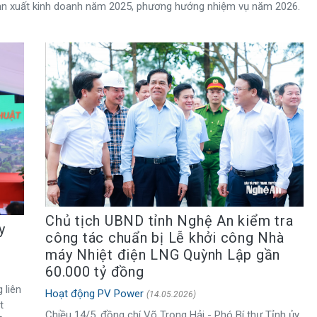
 sản xuất kinh doanh năm 2025, phương hướng nhiệm vụ năm 2026.
Chủ tịch UBND tỉnh Nghệ An kiểm tra
y
công tác chuẩn bị Lễ khởi công Nhà
máy Nhiệt điện LNG Quỳnh Lập gần
60.000 tỷ đồng
 liên
Hoạt động PV Power
(14.05.2026)
t
Chiều 14/5, đồng chí Võ Trọng Hải - Phó Bí thư Tỉnh ủy,