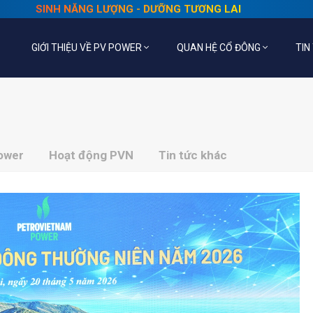
SINH NĂNG LƯỢNG - DƯỠNG TƯƠNG LAI
GIỚI THIỆU VỀ PV POWER
QUAN HỆ CỔ ĐÔNG
TIN
Power
Hoạt động PVN
Tin tức khác