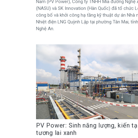
Nam (PV Power), Công ty TNHH Mía đường Nghệ 
(NASU) và SK Innovation (Hàn Quốc) đã tổ chức L
công bố và khởi công hạ tầng kỹ thuật dự án Nhà
Nhiệt điện LNG Quỳnh Lập tại phường Tân Mai, tỉn
Nghệ An.
PV Power: Sinh năng lượng, kiến t
tương lai xanh