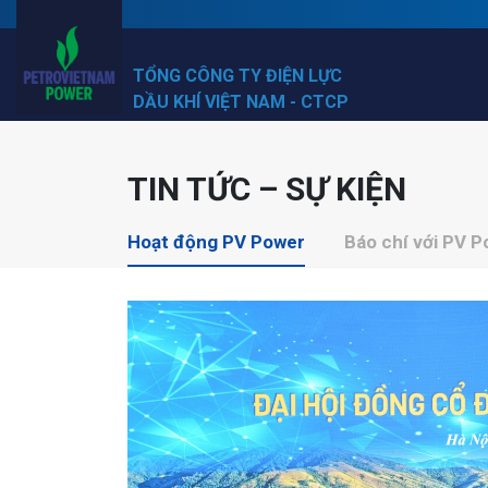
TỔNG CÔNG TY ĐIỆN LỰC
DẦU KHÍ VIỆT NAM - CTCP
TIN TỨC – SỰ KIỆN
Hoạt động PV Power
Báo chí với PV 