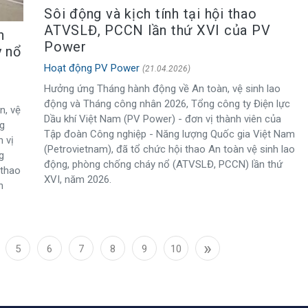
Sôi động và kịch tính tại hội thao
ATVSLĐ, PCCN lần thứ XVI của PV
n
Power
y nổ
Hoạt động PV Power
(21.04.2026)
Hưởng ứng Tháng hành động về An toàn, vệ sinh lao
động và Tháng công nhân 2026, Tổng công ty Điện lực
n, vệ
Dầu khí Việt Nam (PV Power) - đơn vị thành viên của
g
Tập đoàn Công nghiệp - Năng lượng Quốc gia Việt Nam
 vị
(Petrovietnam), đã tổ chức hội thao An toàn vệ sinh lao
g
động, phòng chống cháy nổ (ATVSLĐ, PCCN) lần thứ
 thao
XVI, năm 2026.
n
»
5
6
7
8
9
10