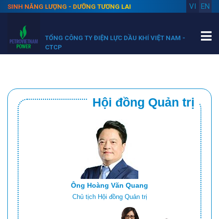
VI
EN
SINH NĂNG LƯỢNG - DƯỠNG TƯƠNG LAI
TỔNG CÔNG TY ĐIỆN LỰC DẦU KHÍ VIỆT NAM -
CTCP
Hội đồng Quản trị
Ông Hoàng Văn Quang
Chủ tịch Hội đồng Quản trị