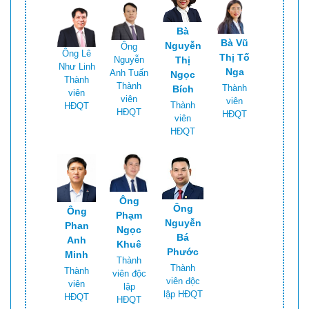
Bà
Bà Vũ
Nguyễn
Ông
Ông Lê
Thị Tố
Thị
Nguyễn
Như Linh
Nga
Anh Tuấn
Ngọc
Thành
Thành
Thành
Bích
viên
viên
viên
Thành
HĐQT
HĐQT
HĐQT
viên
HĐQT
Ông
Ông
Ông
Phạm
Nguyễn
Phan
Ngọc
Bá
Anh
Khuê
Phước
Minh
Thành
Thành
Thành
viên độc
viên độc
viên
lập
lập HĐQT
HĐQT
HĐQT