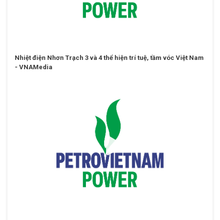
Nhiệt điện Nhơn Trạch 3 và 4 thể hiện trí tuệ, tầm vóc Việt Nam
- VNAMedia