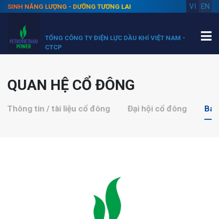
VI
EN
SINH NĂNG LƯỢNG - DƯỠNG TƯƠNG LAI
TỔNG CÔNG TY ĐIỆN LỰC DẦU KHÍ VIỆT NAM -
CTCP
QUAN HỆ CỔ ĐÔNG
Thông tin / tài liệu cổ đông
Đại hội cổ đông
Báo