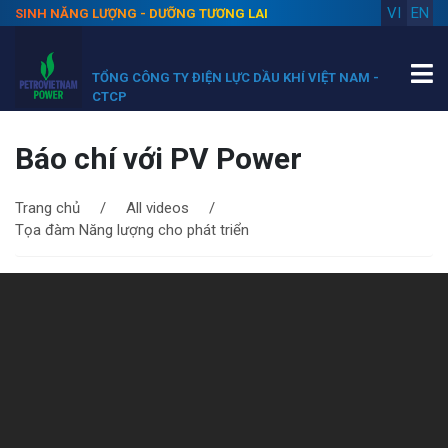
VI
EN
SINH NĂNG LƯỢNG - DƯỠNG TƯƠNG LAI
TỔNG CÔNG TY ĐIỆN LỰC DẦU KHÍ VIỆT NAM -
CTCP
Báo chí với PV Power
Trang chủ
All videos
Tọa đàm Năng lượng cho phát triển