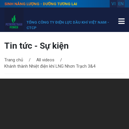
VI
EN
SINH NĂNG LƯỢNG - DƯỠNG TƯƠNG LAI
TỔNG CÔNG TY ĐIỆN LỰC DẦU KHÍ VIỆT NAM -
CTCP
Tin tức - Sự kiện
Trang chủ
All videos
Khánh thành Nhiệt điện khí LNG Nhơn Trạch 3&4