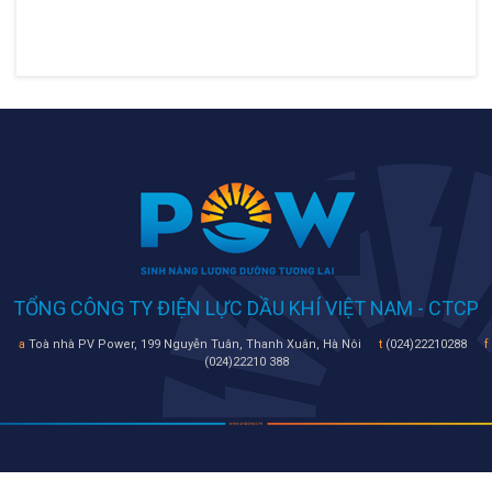
TỔNG CÔNG TY ĐIỆN LỰC DẦU KHÍ VIỆT NAM - CTCP
a
Toà nhà PV Power, 199 Nguyễn Tuân, Thanh Xuân, Hà Nôi
t
(024)22210288
f
(024)22210 388