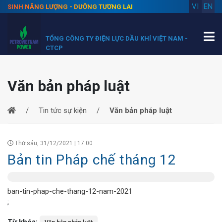
VI
EN
SINH NĂNG LƯỢNG - DƯỠNG TƯƠNG LAI
TỔNG CÔNG TY ĐIỆN LỰC DẦU KHÍ VIỆT NAM -
CTCP
Văn bản pháp luật
Tin tức sự kiện
Văn bản pháp luật
Thứ sáu, 31/12/2021 | 17:00
Bản tin Pháp chế tháng 12
ban-tin-phap-che-thang-12-nam-2021
;