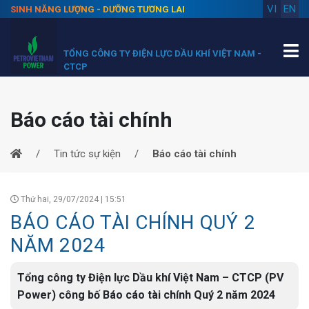
VI
EN
SINH NĂNG LƯỢNG - DƯỠNG TƯƠNG LAI
TỔNG CÔNG TY ĐIỆN LỰC DẦU KHÍ VIỆT NAM -
CTCP
Báo cáo tài chính
Tin tức sự kiện
Báo cáo tài chính
Thứ hai, 29/07/2024 | 15:51
BÁO CÁO TÀI CHÍNH QUÝ 2
NĂM 2024
Tổng công ty Điện lực Dầu khí Việt Nam – CTCP (PV
Power) công bố Báo cáo tài chính Quý 2 năm 2024