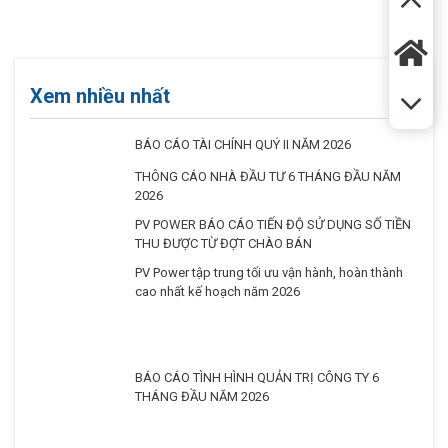
Xem nhiều nhất
BÁO CÁO TÀI CHÍNH QUÝ II NĂM 2026
THÔNG CÁO NHÀ ĐẦU TƯ 6 THÁNG ĐẦU NĂM
2026
PV POWER BÁO CÁO TIẾN ĐỘ SỬ DỤNG SỐ TIỀN
THU ĐƯỢC TỪ ĐỢT CHÀO BÁN
PV Power tập trung tối ưu vận hành, hoàn thành
cao nhất kế hoạch năm 2026
BÁO CÁO TÌNH HÌNH QUẢN TRỊ CÔNG TY 6
THÁNG ĐẦU NĂM 2026