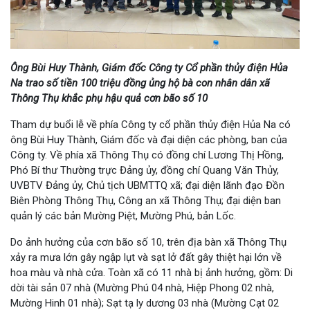
Ông Bùi Huy Thành, Giám đốc Công ty Cổ phần thủy điện Hủa
Na trao số tiền 100 triệu đồng ủng hộ bà con nhân dân xã
Thông Thụ khắc phụ hậu quả cơn bão số 10
Tham dự buổi lễ về phía Công ty cổ phần thủy điện Hủa Na có
ông Bùi Huy Thành, Giám đốc và đại diện các phòng, ban của
Công ty. Về phía xã Thông Thụ có đồng chí Lương Thị Hồng,
Phó Bí thư Thường trực Đảng ủy, đồng chí Quang Văn Thủy,
UVBTV Đảng ủy, Chủ tịch UBMTTQ xã; đại diện lãnh đạo Đồn
Biên Phòng Thông Thụ, Công an xã Thông Thụ; đại diện ban
quản lý các bản Mường Piệt, Mường Phú, bản Lốc.
Do ảnh hưởng của cơn bão số 10, trên địa bàn xã Thông Thụ
xảy ra mưa lớn gây ngập lụt và sạt lở đất gây thiệt hại lớn về
hoa màu và nhà cửa. Toàn xã có 11 nhà bị ảnh hưởng, gồm: Di
dời tài sản 07 nhà (Mường Phú 04 nhà, Hiệp Phong 02 nhà,
Mường Hinh 01 nhà); Sạt tạ ly dương 03 nhà (Mường Cạt 02