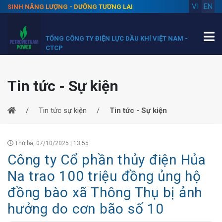
VI
EN
SINH NĂNG LƯỢNG - DƯỠNG TƯƠNG LAI
TỔNG CÔNG TY ĐIỆN LỰC DẦU KHÍ VIỆT NAM -
CTCP
Tin tức - Sự kiện
Tin tức sự kiện
Tin tức - Sự kiện
Thứ ba, 07/10/2025 | 13:55
Công ty Cổ phần thủy điện Hủa
Na trao 100 triệu đồng ủng hộ
đồng bào xã Thông Thụ bị ảnh
hưởng do cơn bão số 10