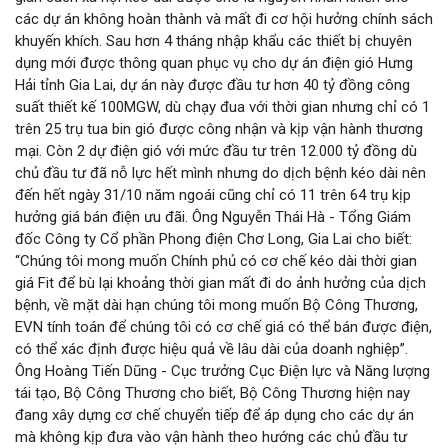
các dự án không hoàn thành và mất đi cơ hội hưởng chính sách
khuyến khích. Sau hơn 4 tháng nhập khẩu các thiết bị chuyên
dụng mới được thông quan phục vụ cho dự án điện gió Hưng
Hải tỉnh Gia Lai, dự án này được đầu tư hơn 40 tỷ đồng công
suất thiết kế 100MGW, dù chạy đua với thời gian nhưng chỉ có 1
trên 25 trụ tua bin gió được công nhận và kịp vận hành thương
mại. Còn 2 dự điện gió với mức đầu tư trên 12.000 tỷ đồng dù
chủ đầu tư đã nỗ lực hết mình nhưng do dịch bệnh kéo dài nên
đến hết ngày 31/10 năm ngoái cũng chỉ có 11 trên 64 trụ kịp
hưởng giá bán điện ưu đãi. Ông Nguyễn Thái Hà - Tổng Giám
đốc Công ty Cổ phần Phong điện Chơ Long, Gia Lai cho biết:
“Chúng tôi mong muốn Chính phủ có cơ chế kéo dài thời gian
giá Fit để bù lại khoảng thời gian mất đi do ảnh hưởng của dịch
bệnh, về mặt dài hạn chúng tôi mong muốn Bộ Công Thương,
EVN tính toán để chúng tôi có cơ chế giá có thể bán được điện,
có thể xác định được hiệu quả về lâu dài của doanh nghiệp”.
Ông Hoàng Tiến Dũng - Cục trưởng Cục Điện lực và Năng lượng
tái tạo, Bộ Công Thương cho biết, Bộ Công Thương hiện nay
đang xây dựng cơ chế chuyển tiếp để áp dụng cho các dự án
mà không kịp đưa vào vận hành theo hướng các chủ đầu tư