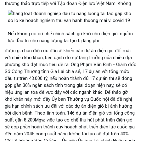
thương thảo trực tiếp với Tập đoàn Điện lực Việt Nam.
Không
Nếu không có cơ chế chính sách gỡ khó cho điện gió, nguồn
lực đầu tư cho năng lượng tái tạo bị lãng phí.
được giá bán điện ưu đãi sẽ khiến các dự án điện gió đối mặt
với nhiều khó khăn, bên cạnh đó sự tăng trưởng của nhiều địa
phương khó đạt mục tiêu đề ra. Ông Phạm Văn Binh - Giám đốc
Sở Công Thương tỉnh Gia Lai chia sẻ, 17 dự án với tổng mức
đầu tư trên 43.000 tỷ, nếu hoàn thành đủ 17 dự án thì sẽ đóng
góp gần 30% ngân sách tỉnh trong giai đoạn hiện nay, sẽ có
hiệu ứng lan tỏa để vực dậy với các ngành khác. Để tháo gỡ
khó khăn này, mới đây Ủy ban Thường vụ Quốc hội đã đề nghị
gia hạn chính sách ưu đãi với các dự án điện gió bị ảnh hưởng
bởi dịch bệnh. Theo tính toán, 146 dự án điện gió với tổng công
suất gần 8.200Mgw, việc tạo cơ chế thu hút phát triển điện gió
sẽ góp phần hoàn thành quy hoạch phát triển điện lực quốc gia
đến năm 2045 công suất năng lượng tái tạo sẽ đạt trên 40%.
GS.TS. Hoàng Văn Cường - Ủy viên Ủy ban Tài chính Ngân sách