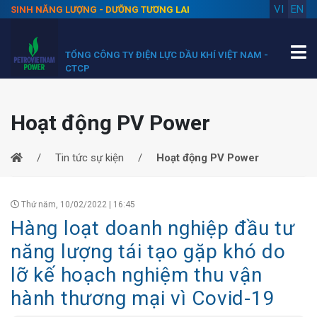
VI
EN
SINH NĂNG LƯỢNG - DƯỠNG TƯƠNG LAI
TỔNG CÔNG TY ĐIỆN LỰC DẦU KHÍ VIỆT NAM -
CTCP
Hoạt động PV Power
Tin tức sự kiện
Hoạt động PV Power
Thứ năm, 10/02/2022 | 16:45
Hàng loạt doanh nghiệp đầu tư
năng lượng tái tạo gặp khó do
lỡ kế hoạch nghiệm thu vận
hành thương mại vì Covid-19