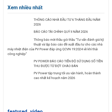
Xem nhiều nhất
THÔNG CÁO NHÀ ĐẦU TƯ 6 THÁNG ĐẦU NĂM
2026
BÁO CÁO TÀI CHÍNH QUÝ II NĂM 2026
Thông báo mời thầu gói thầu “Tư vấn đánh giá kỹ
thuật và lập báo cáo đề xuất đầu tư cho các nhà
máy nhiệt điện của PV Power đáp ứng QCVN 19:2024 về khí thải
công nghiệp”
PV POWER BÁO CÁO TIẾN ĐỘ SỬ DỤNG SỐ TIỀN
THU ĐƯỢC TỪ ĐỢT CHÀO BÁN
PV Power tập trung tối ưu vận hành, hoàn thành
cao nhất kế hoạch năm 2026
featured_video