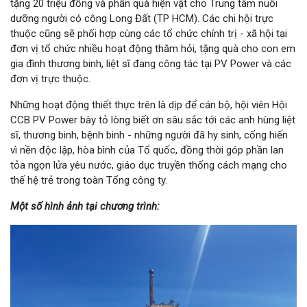
tặng 20 triệu đồng và phần quà hiện vật cho Trung tâm nuôi
dưỡng người có công Long Đất (TP HCM). Các chi hội trực
thuộc cũng sẽ phối hợp cùng các tổ chức chính trị - xã hội tại
đơn vị tổ chức nhiều hoạt động thăm hỏi, tặng quà cho con em
gia đình thương binh, liệt sĩ đang công tác tại PV Power và các
đơn vị trực thuộc.
Những hoạt động thiết thực trên là dịp để cán bộ, hội viên Hội
CCB PV Power bày tỏ lòng biết ơn sâu sắc tới các anh hùng liệt
sĩ, thương binh, bệnh binh - những người đã hy sinh, cống hiến
vì nền độc lập, hòa bình của Tổ quốc, đồng thời góp phần lan
tỏa ngọn lửa yêu nước, giáo dục truyền thống cách mạng cho
thế hệ trẻ trong toàn Tổng công ty.
Một số hình ảnh tại chương trình: