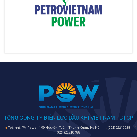
TỔNG CÔNG TY ĐIỆN LỰC DẦU KHÍ VIỆT NAM - CTCP
a
Toà nhà PV Power, 199 Nguyễn Tuân, Thanh Xuân, Hà Nôi
t
(024)22210288
f
(024)22210 388