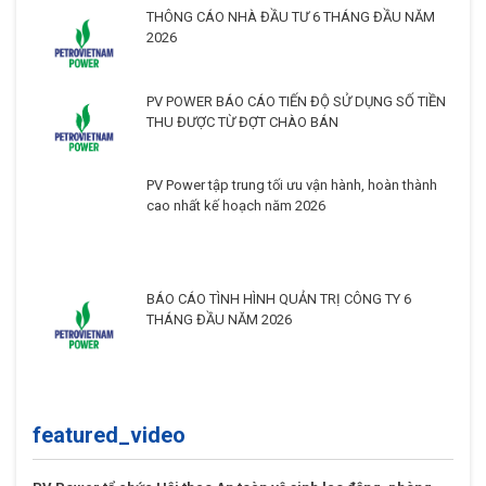
THÔNG CÁO NHÀ ĐẦU TƯ 6 THÁNG ĐẦU NĂM
2026
PV POWER BÁO CÁO TIẾN ĐỘ SỬ DỤNG SỐ TIỀN
THU ĐƯỢC TỪ ĐỢT CHÀO BÁN
PV Power tập trung tối ưu vận hành, hoàn thành
cao nhất kế hoạch năm 2026
BÁO CÁO TÌNH HÌNH QUẢN TRỊ CÔNG TY 6
THÁNG ĐẦU NĂM 2026
featured_video
PV Power tổ chức Hội thao An toàn vệ sinh lao động, phòng
chống cháy nổ lần thứ XVI