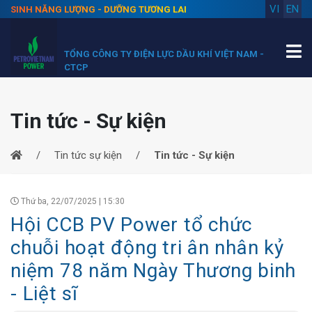
VI
EN
SINH NĂNG LƯỢNG - DƯỠNG TƯƠNG LAI
TỔNG CÔNG TY ĐIỆN LỰC DẦU KHÍ VIỆT NAM -
CTCP
Tin tức - Sự kiện
Tin tức sự kiện
Tin tức - Sự kiện
Thứ ba, 22/07/2025 | 15:30
Hội CCB PV Power tổ chức
chuỗi hoạt động tri ân nhân kỷ
niệm 78 năm Ngày Thương binh
- Liệt sĩ