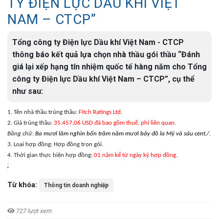
TY ĐIỆN LỰC DẦU KHÍ VIỆT
NAM – CTCP”
Tổng công ty Điện lực Dầu khí Việt Nam - CTCP
thông báo kết quả lựa chọn nhà thầu gói thầu “Đánh
giá lại xếp hạng tín nhiệm quốc tế hàng năm cho Tổng
công ty Điện lực Dầu khí Việt Nam – CTCP”, cụ thể
như sau:
1. Tên nhà thầu trúng thầu:
Fitch Ratings Ltd.
2. Giá trúng thầu:
35.457,06 USD đã bao gồm thuế, phí liên quan.
Bằng chữ:
Ba mươi lăm nghìn bốn trăm năm mươi bảy đô la Mỹ và sáu cent./.
3. Loại hợp đồng: Hợp đồng trọn gói.
4. Thời gian thực hiện hợp đồng:
01 năm kể từ ngày ký hợp đồng.
;
Từ khóa:
Thông tin doanh nghiệp
727 lượt xem