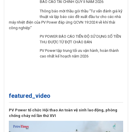
BÁO CÁO TÀI CHÍNH QUÝ II NĂM 2026
Thông báo mời thầu gói thầu “Tư vấn đánh giá kỹ
thuật và lập báo cáo đề xuất đầu tư cho các nhà
máy nhiệt điện của PV Power đáp ứng QCVN 19:2024 về khí thải
công nghiệp”
PV POWER BÁO CÁO TIẾN ĐỘ SỬ DỤNG SỐ TIỀN
THU ĐƯỢC TỪ ĐỢT CHÀO BÁN
PV Power tập trung tối ưu vận hành, hoàn thành
cao nhất kế hoạch năm 2026
featured_video
PV Power tổ chức Hội thao An toàn vệ sinh lao động, phòng
chống cháy nổ lần thứ XVI