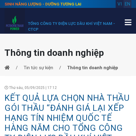
VI
EN
SINH NĂNG LƯỢNG - DƯỠNG TƯƠNG LAI
TỔNG CÔNG TY ĐIỆN LỰC DẦU KHÍ VIỆT NAM -
CTCP
Thông tin doanh nghiệp
Tin tức sự kiện
Thông tin doanh nghiệp
Thứ sáu, 05/09/2025 | 17:12
KẾT QUẢ LỰA CHỌN NHÀ THẦU
GÓI THẦU “ĐÁNH GIÁ LẠI XẾP
HẠNG TÍN NHIỆM QUỐC TẾ
HÀNG NĂM CHO TỔNG CÔNG