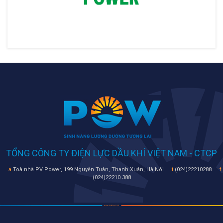
TỔNG CÔNG TY ĐIỆN LỰC DẦU KHÍ VIỆT NAM - CTCP
a
Toà nhà PV Power, 199 Nguyễn Tuân, Thanh Xuân, Hà Nôi
t
(024)22210288
f
(024)22210 388