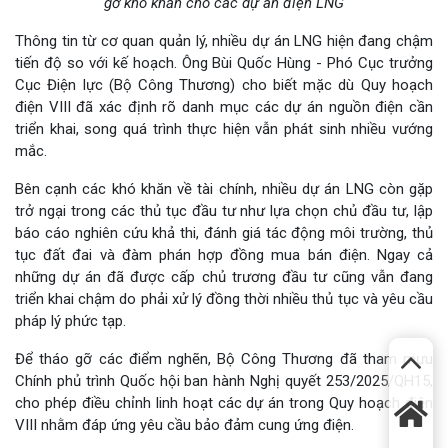
gỡ khó khăn cho các dự án điện LNG
Thông tin từ cơ quan quản lý, nhiều dự án LNG hiện đang chậm
tiến độ so với kế hoạch. Ông Bùi Quốc Hùng - Phó Cục trưởng
Cục Điện lực (Bộ Công Thương) cho biết mặc dù Quy hoạch
điện VIII đã xác định rõ danh mục các dự án nguồn điện cần
triển khai, song quá trình thực hiện vẫn phát sinh nhiều vướng
mắc.
Bên cạnh các khó khăn về tài chính, nhiều dự án LNG còn gặp
trở ngại trong các thủ tục đầu tư như lựa chọn chủ đầu tư, lập
báo cáo nghiên cứu khả thi, đánh giá tác động môi trường, thủ
tục đất đai và đàm phán hợp đồng mua bán điện. Ngay cả
những dự án đã được cấp chủ trương đầu tư cũng vẫn đang
triển khai chậm do phải xử lý đồng thời nhiều thủ tục và yêu cầu
pháp lý phức tạp.
Để tháo gỡ các điểm nghẽn, Bộ Công Thương đã tham mưu
Chính phủ trình Quốc hội ban hành Nghị quyết 253/2025/QH15,
cho phép điều chỉnh linh hoạt các dự án trong Quy hoạch điện
VIII nhằm đáp ứng yêu cầu bảo đảm cung ứng điện.