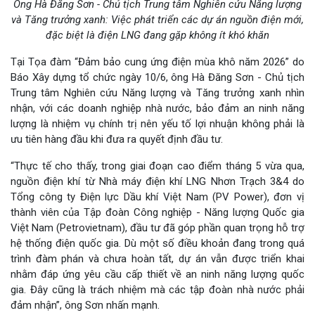
Ông Hà Đăng Sơn - Chủ tịch Trung tâm Nghiên cứu Năng lượng
và Tăng trưởng xanh: Việc phát triển các dự án nguồn điện mới,
đặc biệt là điện LNG đang gặp không ít khó khăn
Tại Tọa đàm “Đảm bảo cung ứng điện mùa khô năm 2026” do
Báo Xây dựng tổ chức ngày 10/6, ông Hà Đăng Sơn - Chủ tịch
Trung tâm Nghiên cứu Năng lượng và Tăng trưởng xanh nhìn
nhận, với các doanh nghiệp nhà nước, bảo đảm an ninh năng
lượng là nhiệm vụ chính trị nên yếu tố lợi nhuận không phải là
ưu tiên hàng đầu khi đưa ra quyết định đầu tư.
“Thực tế cho thấy, trong giai đoạn cao điểm tháng 5 vừa qua,
nguồn điện khí từ Nhà máy điện khí LNG Nhơn Trạch 3&4 do
Tổng công ty Điện lực Dầu khí Việt Nam (PV Power), đơn vị
thành viên của Tập đoàn Công nghiệp - Năng lượng Quốc gia
Việt Nam (Petrovietnam), đầu tư đã góp phần quan trọng hỗ trợ
hệ thống điện quốc gia. Dù một số điều khoản đang trong quá
trình đàm phán và chưa hoàn tất, dự án vẫn được triển khai
nhằm đáp ứng yêu cầu cấp thiết về an ninh năng lượng quốc
gia. Đây cũng là trách nhiệm mà các tập đoàn nhà nước phải
đảm nhận”, ông Sơn nhấn mạnh.