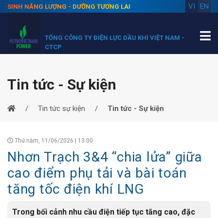
VI
EN
SINH NĂNG LƯỢNG - DƯỠNG TƯƠNG LAI
TỔNG CÔNG TY ĐIỆN LỰC DẦU KHÍ VIỆT NAM -
CTCP
Tin tức - Sự kiện
Tin tức sự kiện
Tin tức - Sự kiện
Thứ năm, 11/06/2026 | 13:00
Nhơn Trạch 3&4 “chia lửa” giữa
cao điểm phụ tải và bài toán
tăng tốc điện khí LNG
Trong bối cảnh nhu cầu điện tiếp tục tăng cao, đặc