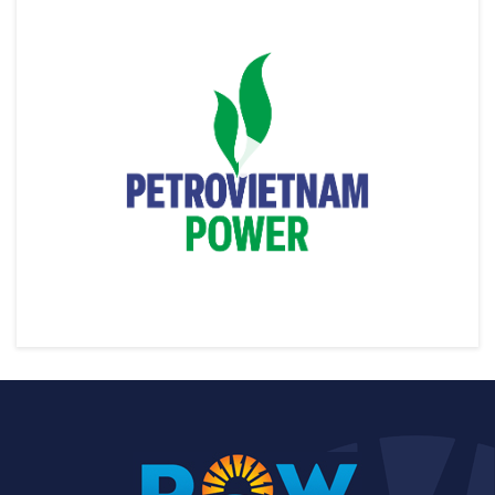
Khánh thành Nhiệt điện khí LNG Nhơn Trạch 3&4