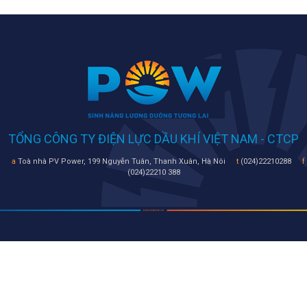
TỔNG CÔNG TY ĐIỆN LỰC DẦU KHÍ VIỆT NAM - CTCP
a
Toà nhà PV Power, 199 Nguyễn Tuân, Thanh Xuân, Hà Nôi
t
(024)22210288
f
(024)22210 388