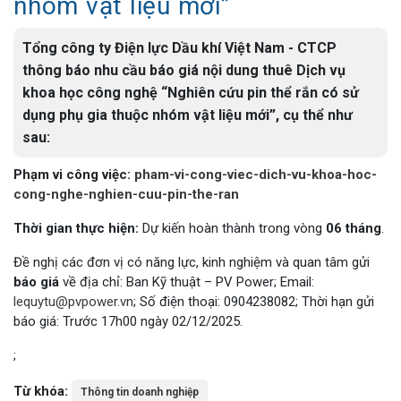
nhóm vật liệu mới”
Tổng công ty Điện lực Dầu khí Việt Nam - CTCP
thông báo nhu cầu báo giá nội dung thuê Dịch vụ
khoa học công nghệ “Nghiên cứu pin thể rắn có sử
dụng phụ gia thuộc nhóm vật liệu mới”, cụ thể như
sau:
Phạm vi công việc:
pham-vi-cong-viec-dich-vu-khoa-hoc-
cong-nghe-nghien-cuu-pin-the-ran
Thời gian thực hiện:
Dự kiến hoàn thành trong vòng
06 tháng
.
Đề nghị các đơn vị có năng lực, kinh nghiệm và quan tâm gửi
báo giá
về địa chỉ: Ban Kỹ thuật – PV Power; Email:
lequytu@pvpower.vn
; Số điện thoại: 0904238082; Thời hạn gửi
báo giá: Trước 17h00 ngày 02/12/2025.
;
Từ khóa:
Thông tin doanh nghiệp