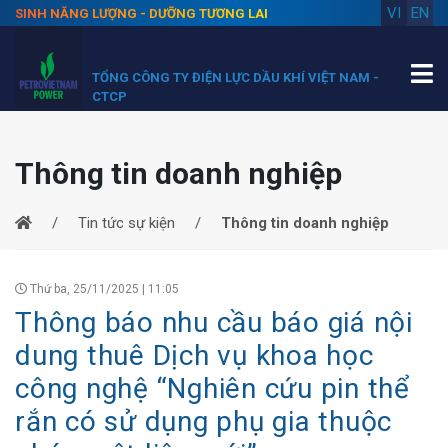
VI
EN
SINH NĂNG LƯỢNG - DƯỠNG TƯƠNG LAI
TỔNG CÔNG TY ĐIỆN LỰC DẦU KHÍ VIỆT NAM -
CTCP
Thông tin doanh nghiệp
Tin tức sự kiện
Thông tin doanh nghiệp
Thứ ba, 25/11/2025 | 11:05
Thông báo nhu cầu báo giá nội
dung thuê Dịch vụ khoa học
công nghệ “Nghiên cứu pin thể
rắn có sử dụng phụ gia thuộc