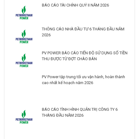
BÁO CÁO TÀI CHÍNH QUÝ II NĂM 2026
THÔNG CÁO NHÀ ĐẦU TƯ 6 THÁNG ĐẦU NĂM
2026
PV POWER BÁO CÁO TIẾN ĐỘ SỬ DỤNG SỐ TIỀN
THU ĐƯỢC TỪ ĐỢT CHÀO BÁN
PV Power tập trung tối ưu vận hành, hoàn thành
cao nhất kế hoạch năm 2026
BÁO CÁO TÌNH HÌNH QUẢN TRỊ CÔNG TY 6
THÁNG ĐẦU NĂM 2026