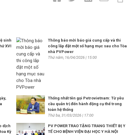
ệ sinh
Thông báo mời báo giá cung cấp và thi
hứ XVI
công lắp đặt một số hạng mục sau cho Tòa
nhà PVPower
Thứ năm, 16/04/2026 | 15:00
gày,
Thống nhất tên gọi Petrovietnam: Từ yêu
ia
cầu quản trị đến hành động cụ thể trong
toàn hệ thống
Thứ ba, 31/03/2026 | 17:00
p dịch
PV POWER TRAO TẶNG TRANG THIẾT BỊ Y
Hoa Kỳ
TẾ CHO BỆNH VIỆN ĐẠI HỌC Y HÀ NỘI