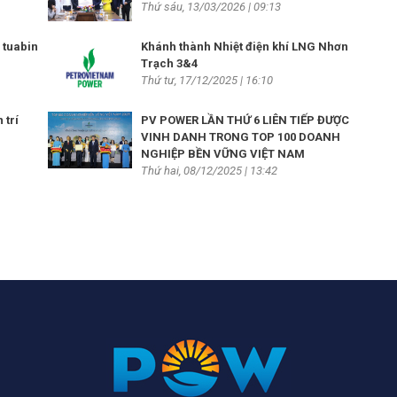
Thứ sáu, 13/03/2026 | 09:13
 tuabin
Khánh thành Nhiệt điện khí LNG Nhơn
Trạch 3&4
Thứ tư, 17/12/2025 | 16:10
 trí
PV POWER LẦN THỨ 6 LIÊN TIẾP ĐƯỢC
VINH DANH TRONG TOP 100 DOANH
NGHIỆP BỀN VỮNG VIỆT NAM
Thứ hai, 08/12/2025 | 13:42