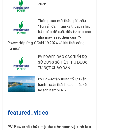
2026
Thông báo mời thầu gói thầu
“Tư vấn đánh giá kỹ thuật và lập
báo cáo đề xuất đầu tư cho các
nhà máy nhiệt điện của PV
Power đáp ứng QCVN 19:2024 về khí thải công
nghiệp”
PV POWER BÁO CÁO TIẾN ĐỘ
SỬ DỤNG SỐ TIỀN THU ĐƯỢC
TỪ ĐỢT CHÀO BÁN
PV Power tập trung tối ưu vận
hành, hoàn thành cao nhất kế
hoạch năm 2026
featured_video
PV Power tổ chức Hội thao An toàn vệ sinh lao