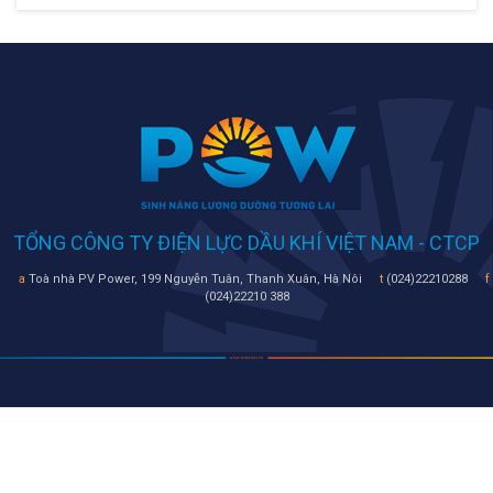
TỔNG CÔNG TY ĐIỆN LỰC DẦU KHÍ VIỆT NAM - CTCP
a
Toà nhà PV Power, 199 Nguyễn Tuân, Thanh Xuân, Hà Nôi
t
(024)22210288
f
(024)22210 388