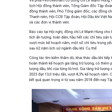
Về phía Petrovietnam có đồng chí Lê Mạnh Hùng, 
tịch Hội đồng thành viên, Tổng Giám đốc Tập đoàn
đồng thành viên, Phó Tổng giám đốc, các đồng c
Thanh niên, Hội CCB Tập đoàn, Hội Dầu khí Việt
và các đơn vị thành viên.
Báo cáo tại Hội nghị, đồng chí Lê Mạnh Hùng cho 
tích ấn tượng, toàn diện; hầu hết các chỉ tiêu sả
vượt mức kế hoạch năm, một số chỉ tiêu trọng yếu
sau 62 năm lịch sử ngành dầu khí. Cụ thể:
Công tác tìm kiếm thăm dò, khai thác dầu khí tiếp 
hoàn thành kế hoạch gia tăng trữ lượng, có thêm p
lượng dầu, khí của từng lô/mỏ. Gia tăng trữ lượn
2023 đạt 13,0 triệu tấn, vượt 8,3% kế hoạch năm. C
kết quả quan trọng vì từ sau năm 2018 đến nay Tậ