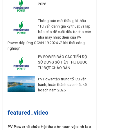
2026
Thông báo mời thầu gói thầu
“Tư vấn đánh giá kỹ thuật và lập
báo cáo đề xuất đầu tư cho các
nhà máy nhiệt điện của PV
Power đáp ứng QCVN 19:2024 về khí thải công
nghiệp”
PV POWER BÁO CÁO TIẾN ĐỘ
SỬ DỤNG SỐ TIỀN THU ĐƯỢC
TỪ ĐỢT CHÀO BÁN
PV Power tập trung tối ưu vận
hành, hoàn thành cao nhất kế
hoạch năm 2026
featured_video
PV Power tổ chức Hội thao An toàn vệ sinh lao