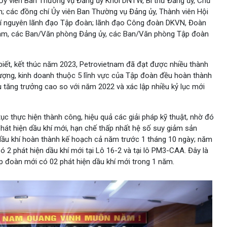
Ủy viên Ban Thường vụ Đảng ủy Khối DNTW, Bí thư Đảng ủy, Chủ
; các đồng chí Ủy viên Ban Thường vụ Đảng ủy, Thành viên Hội
hí nguyên lãnh đạo Tập đoàn; lãnh đạo Công đoàn DKVN, Đoàn
 Nam, các Ban/Văn phòng Đảng ủy, các Ban/Văn phòng Tập đoàn
biết, kết thúc năm 2023, Petrovietnam đã đạt được nhiều thành
n lượng, kinh doanh thuộc 5 lĩnh vực của Tập đoàn đều hoàn thành
 tăng trưởng cao so với năm 2022 và xác lập nhiều kỷ lục mới
tục thực hiện thành công, hiệu quả các giải pháp kỹ thuật, nhờ đó
hát hiện dầu khí mới, hạn chế thấp nhất hệ số suy giảm sản
g dầu khí hoàn thành kế hoạch cả năm trước 1 tháng 10 ngày; năm
ó 2 phát hiện dầu khí mới tại Lô 16-2 và tại lô PM3-CAA. Đây là
p đoàn mới có 02 phát hiện dầu khí mới trong 1 năm.