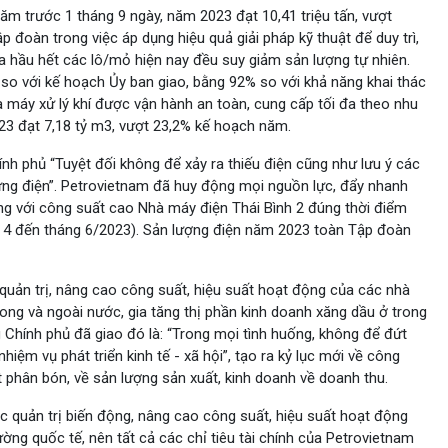
ăm trước 1 tháng 9 ngày, năm 2023 đạt 10,41 triệu tấn, vượt
p đoàn trong việc áp dụng hiệu quả giải pháp kỹ thuật để duy trì,
a hầu hết các lô/mỏ hiện nay đều suy giảm sản lượng tự nhiên.
% so với kế hoạch Ủy ban giao, bằng 92% so với khả năng khai thác
máy xử lý khí được vận hành an toàn, cung cấp tối đa theo nhu
023 đạt 7,18 tỷ m3, vượt 23,2% kế hoạch năm.
nh phủ “Tuyệt đối không để xảy ra thiếu điện cũng như lưu ý các
ứng điện”. Petrovietnam đã huy động mọi nguồn lực, đẩy nhanh
ng với công suất cao Nhà máy điện Thái Bình 2 đúng thời điểm
g 4 đến tháng 6/2023). Sản lượng điện năm 2023 toàn Tập đoàn
quản trị, nâng cao công suất, hiệu suất hoạt động của các nhà
rong và ngoài nước, gia tăng thị phần kinh doanh xăng dầu ở trong
 Chính phủ đã giao đó là: “Trong mọi tình huống, không để đứt
iệm vụ phát triển kinh tế - xã hội”, tạo ra kỷ lục mới về công
 phân bón, về sản lượng sản xuất, kinh doanh về doanh thu.
tác quản trị biến động, nâng cao công suất, hiệu suất hoạt động
ường quốc tế, nên tất cả các chỉ tiêu tài chính của Petrovietnam