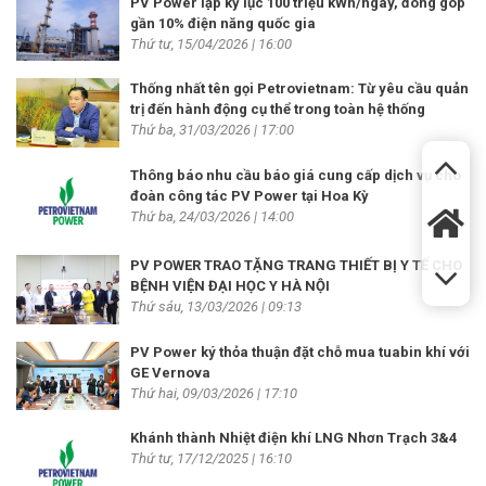
PV Power lập kỷ lục 100 triệu kWh/ngày, đóng góp
gần 10% điện năng quốc gia
Thứ tư, 15/04/2026 | 16:00
Thống nhất tên gọi Petrovietnam: Từ yêu cầu quản
trị đến hành động cụ thể trong toàn hệ thống
Thứ ba, 31/03/2026 | 17:00
Thông báo nhu cầu báo giá cung cấp dịch vụ cho
đoàn công tác PV Power tại Hoa Kỳ
Thứ ba, 24/03/2026 | 14:00
PV POWER TRAO TẶNG TRANG THIẾT BỊ Y TẾ CHO
BỆNH VIỆN ĐẠI HỌC Y HÀ NỘI
Thứ sáu, 13/03/2026 | 09:13
PV Power ký thỏa thuận đặt chỗ mua tuabin khí với
GE Vernova
Thứ hai, 09/03/2026 | 17:10
Khánh thành Nhiệt điện khí LNG Nhơn Trạch 3&4
Thứ tư, 17/12/2025 | 16:10