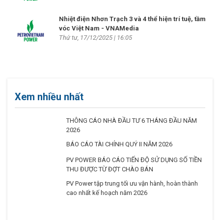
Nhiệt điện Nhơn Trạch 3 và 4 thể hiện trí tuệ, tầm
vóc Việt Nam - VNAMedia
Thứ tư, 17/12/2025 | 16:05
Xem nhiều nhất
THÔNG CÁO NHÀ ĐẦU TƯ 6 THÁNG ĐẦU NĂM
2026
BÁO CÁO TÀI CHÍNH QUÝ II NĂM 2026
PV POWER BÁO CÁO TIẾN ĐỘ SỬ DỤNG SỐ TIỀN
THU ĐƯỢC TỪ ĐỢT CHÀO BÁN