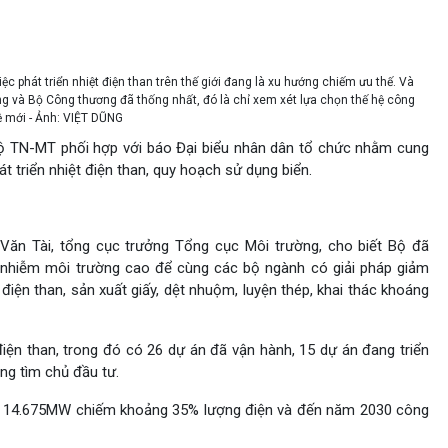
ệc phát triển nhiệt điện than trên thế giới đang là xu hướng chiếm ưu thế. Và
ường và Bộ Công thương đã thống nhất, đó là chỉ xem xét lựa chọn thế hệ công
 mới - Ảnh: VIỆT DŨNG
ộ TN-MT phối hợp với báo Đại biểu nhân dân tổ chức nhằm cung
át triển nhiệt điện than, quy hoạch sử dụng biển.
Văn Tài, tổng cục trưởng Tổng cục Môi trường, cho biết Bộ đã
nhiễm môi trường cao để cùng các bộ ngành có giải pháp giảm
điện than, sản xuất giấy, dệt nhuộm, luyện thép, khai thác khoáng
điện than, trong đó có 26 dự án đã vận hành, 15 dự án đang triển
ng tìm chủ đầu tư.
n là 14.675MW chiếm khoảng 35% lượng điện và đến năm 2030 công