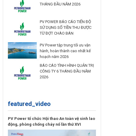
THÁNG ĐẦU NĂM 2026
PV POWER BÁO CÁO TIẾN ĐỘ
SỬ DỤNG SỐ TIỀN THU ĐƯỢC
TỪ ĐỢT CHÀO BÁN
PV Power tập trung tối ưu vận
hành, hoàn thành cao nhất kế
hoạch năm 2026
BÁO CÁO TÌNH HÌNH QUẢN TRỊ
CÔNG TY 6 THÁNG ĐẦU NĂM
2026
featured_video
PV Power tổ chức Hội thao An toàn vệ sinh lao
động, phòng chống cháy nổ lần thứ XVI