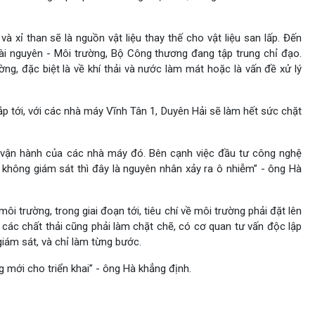
 xỉ than sẽ là nguồn vật liệu thay thế cho vật liệu san lấp. Đến
Tài nguyên - Môi trường, Bộ Công thương đang tập trung chỉ đạo.
g, đặc biệt là về khí thải và nước làm mát hoặc là vấn đề xử lý
p tới, với các nhà máy Vĩnh Tân 1, Duyên Hải sẽ làm hết sức chặt
 vận hành của các nhà máy đó. Bên cạnh việc đầu tư công nghệ
u không giám sát thì đây là nguyên nhân xảy ra ô nhiễm” - ông Hà
i trường, trong giai đoạn tới, tiêu chí về môi trường phải đặt lên
các chất thải cũng phải làm chặt chẽ, có cơ quan tư vấn độc lập
giám sát, và chỉ làm từng bước.
 mới cho triển khai” - ông Hà khẳng định.