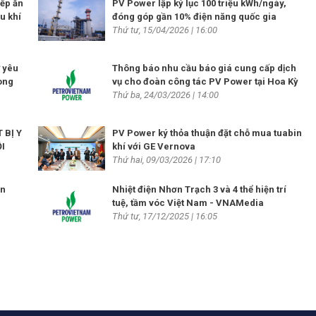
bếp ăn
PV Power lập kỷ lục 100 triệu kWh/ngày,
u khí
đóng góp gần 10% điện năng quốc gia
Thứ tư, 15/04/2026 | 16:00
ừ yêu
Thông báo nhu cầu báo giá cung cấp dịch
rong
vụ cho đoàn công tác PV Power tại Hoa Kỳ
Thứ ba, 24/03/2026 | 14:00
 BỊ Y
PV Power ký thỏa thuận đặt chỗ mua tuabin
I
khí với GE Vernova
Thứ hai, 09/03/2026 | 17:10
ơn
Nhiệt điện Nhơn Trạch 3 và 4 thể hiện trí
tuệ, tầm vóc Việt Nam - VNAMedia
Thứ tư, 17/12/2025 | 16:05