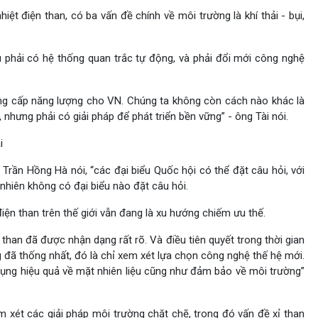
iệt điện than, có ba vấn đề chính về môi trường là khí thải - bụi,
u phải có hệ thống quan trắc tự động, và phải đổi mới công nghệ
cung cấp năng lượng cho VN. Chúng ta không còn cách nào khác là
, nhưng phải có giải pháp để phát triển bền vững” - ông Tài nói.
i
rần Hồng Hà nói, “các đại biểu Quốc hội có thể đặt câu hỏi, với
 nhiên không có đại biểu nào đặt câu hỏi.
 điện than trên thế giới vẫn đang là xu hướng chiếm ưu thế.
han đã được nhận dạng rất rõ. Và điều tiên quyết trong thời gian
 đã thống nhất, đó là chỉ xem xét lựa chọn công nghệ thế hệ mới.
ụng hiệu quả về mặt nhiên liệu cũng như đảm bảo về môi trường”
m xét các giải pháp môi trường chặt chẽ, trong đó vấn đề xỉ than