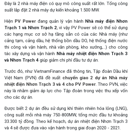
Đây là 2 nhà máy điện có quy mô công suất rất lớn. Tổng công
suất lắp đặt 2 nhà máy dự kiến khoảng 1.500 MW.
Hiện
PV Power
đang quản lý vận hành
Nhà máy điện Nhơn
Trạch 1 và Nhơn Trạch 2
, vì vậy PV Power sẽ có thể sử dụng
các hạng mục cơ sở hạ tầng sẵn có của các Nhà máy (như
cảng tạm, cảng dầu, hệ thống bồn dầu DO, hệ thống điện nước
thi công và vận hành, nhà văn phòng, kho xưởng,…) cho công
tác xây dựng và vận hành
Nhà máy nhiệt điện Nhơn Trạch 3
và Nhơn Trạch 4
giúp giảm chi phí đầu tư dự án.
Trước đó, như VietnamFinance đã thông tin, Tập đoàn Dầu khí
Việt Nam (PVN) đã đề xuất
chuyển giao 2 dự án Nhà máy
nhiệt điện Nhơn Trạch 3 và 4 cho PV Power
. Theo PVN, việc
này là nhằm giảm áp lực cho Tập đoàn trong việc thu xếp vốn
cho các dự án.
Được biết 2 dự án đều sử dụng khí thiên nhiên hóa lỏng (LNG),
công suất mỗi nhà máy 750-800MW, tổng mức đầu tư khoảng
33.300 tỷ đồng. Theo kế hoạch, dự án nhiệt điện Nhơn Trạch 3
và 4 sẽ được đưa vào vận hành trong giai đoạn 2020 - 2021.