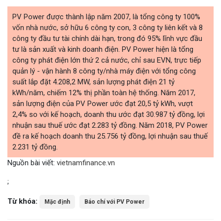
PV Power được thành lập năm 2007, là tổng công ty 100%
vốn nhà nước, sở hữu 6 công ty con, 3 công ty liên kết và 8
công ty đầu tư tài chính dài hạn, trong đó 95% lĩnh vực đầu
tư là sản xuất và kinh doanh điện. PV Power hiện là tổng
công ty phát điện lớn thứ 2 cả nước, chỉ sau EVN, trực tiếp
quản lý - vận hành 8 công ty/nhà máy điện với tổng công
suất lắp đặt 4.208,2 MW, sản lượng phát điện 21 tỷ
kWh/năm, chiếm 12% thị phần toàn hệ thống. Năm 2017,
sản lượng điện của PV Power ước đạt 20,5 tỷ kWh, vượt
2,4% so với kế hoạch, doanh thu ước đạt 30.987 tỷ đồng, lợi
nhuận sau thuế ước đạt 2.283 tỷ đồng. Năm 2018, PV Power
đề ra kế hoạch doanh thu 25.756 tỷ đồng, lợi nhuận sau thuế
2.231 tỷ đồng.
Nguồn bài viết:
vietnamfinance.vn
;
Từ khóa:
Mặc định
Báo chí với PV Power