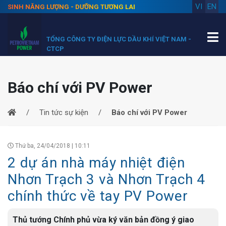
VI
EN
SINH NĂNG LƯỢNG - DƯỠNG TƯƠNG LAI
TỔNG CÔNG TY ĐIỆN LỰC DẦU KHÍ VIỆT NAM -
CTCP
Báo chí với PV Power
Tin tức sự kiện
Báo chí với PV Power
Thứ ba, 24/04/2018 | 10:11
2 dự án nhà máy nhiệt điện
Nhơn Trạch 3 và Nhơn Trạch 4
chính thức về tay PV Power
Thủ tướng Chính phủ vừa ký văn bản đồng ý giao