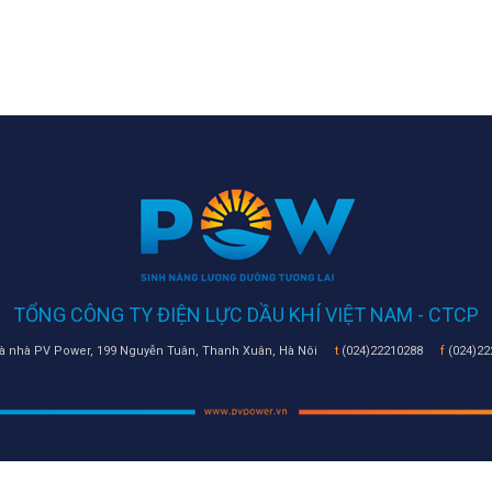
TỔNG CÔNG TY ĐIỆN LỰC DẦU KHÍ VIỆT NAM - CTCP
 nhà PV Power, 199 Nguyễn Tuân, Thanh Xuân, Hà Nôi
t
(024)22210288
f
(024)22