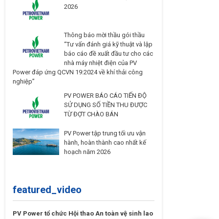
2026
Thông báo mời thầu gói thầu
“Tư vấn đánh giá kỹ thuật và lập
báo cáo đề xuất đầu tư cho các
nhà máy nhiệt điện của PV
Power đáp ứng QCVN 19:2024 về khí thải công
nghiệp”
PV POWER BÁO CÁO TIẾN ĐỘ
SỬ DỤNG SỐ TIỀN THU ĐƯỢC
TỪ ĐỢT CHÀO BÁN
PV Power tập trung tối ưu vận
hành, hoàn thành cao nhất kế
hoạch năm 2026
featured_video
PV Power tổ chức Hội thao An toàn vệ sinh lao