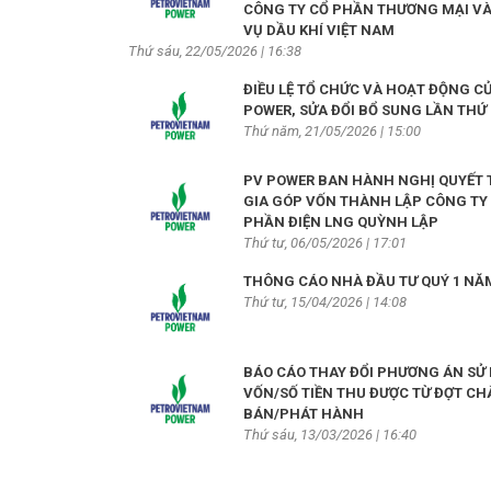
CÔNG TY CỔ PHẦN THƯƠNG MẠI VÀ
VỤ DẦU KHÍ VIỆT NAM
Thứ sáu, 22/05/2026 | 16:38
ĐIỀU LỆ TỔ CHỨC VÀ HOẠT ĐỘNG C
POWER, SỬA ĐỔI BỔ SUNG LẦN THỨ 
Thứ năm, 21/05/2026 | 15:00
PV POWER BAN HÀNH NGHỊ QUYẾT
GIA GÓP VỐN THÀNH LẬP CÔNG TY
PHẦN ĐIỆN LNG QUỲNH LẬP
Thứ tư, 06/05/2026 | 17:01
THÔNG CÁO NHÀ ĐẦU TƯ QUÝ 1 NĂM
Thứ tư, 15/04/2026 | 14:08
BÁO CÁO THAY ĐỔI PHƯƠNG ÁN SỬ
VỐN/SỐ TIỀN THU ĐƯỢC TỪ ĐỢT CH
BÁN/PHÁT HÀNH
Thứ sáu, 13/03/2026 | 16:40