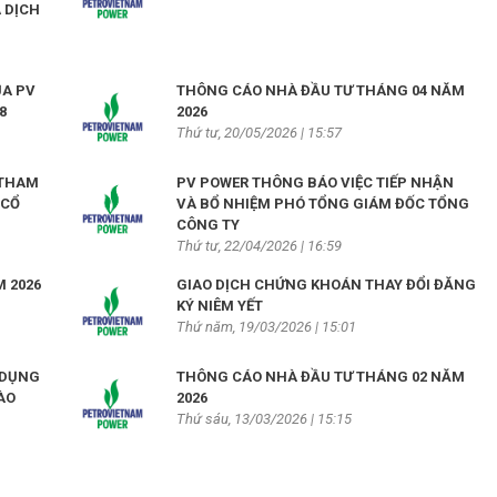
 DỊCH
ỦA PV
THÔNG CÁO NHÀ ĐẦU TƯ THÁNG 04 NĂM
8
2026
Thứ tư, 20/05/2026 | 15:57
 THAM
PV POWER THÔNG BÁO VIỆC TIẾP NHẬN
 CỔ
VÀ BỔ NHIỆM PHÓ TỔNG GIÁM ĐỐC TỔNG
CÔNG TY
Thứ tư, 22/04/2026 | 16:59
 2026
GIAO DỊCH CHỨNG KHOÁN THAY ĐỔI ĐĂNG
KÝ NIÊM YẾT
Thứ năm, 19/03/2026 | 15:01
 DỤNG
THÔNG CÁO NHÀ ĐẦU TƯ THÁNG 02 NĂM
ÀO
2026
Thứ sáu, 13/03/2026 | 15:15