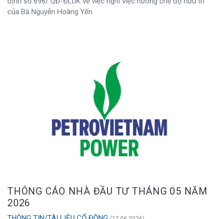
định số 696/ QĐ-ĐLDK về việc nghỉ việc hưởng chế độ hưu trí
của Bà Nguyễn Hoàng Yến
THÔNG CÁO NHÀ ĐẦU TƯ THÁNG 05 NĂM
2026
THÔNG TIN/TÀI LIỆU CỔ ĐÔNG
(12.06.2026)