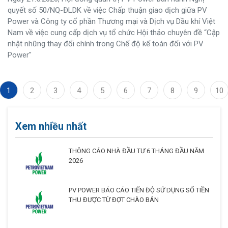
quyết số 50/NQ-ĐLDK về việc Chấp thuận giao dịch giữa PV
Power và Công ty cổ phần Thương mại và Dịch vụ Dầu khí Việt
Nam về việc cung cấp dịch vụ tổ chức Hội thảo chuyên đề “Cập
nhật những thay đổi chính trong Chế độ kế toán đối với PV
Power"
1
2
3
4
5
6
7
8
9
10
Xem nhiều nhất
THÔNG CÁO NHÀ ĐẦU TƯ 6 THÁNG ĐẦU NĂM
2026
PV POWER BÁO CÁO TIẾN ĐỘ SỬ DỤNG SỐ TIỀN
THU ĐƯỢC TỪ ĐỢT CHÀO BÁN