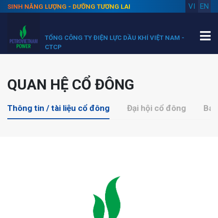
VI
EN
SINH NĂNG LƯỢNG - DƯỠNG TƯƠNG LAI
TỔNG CÔNG TY ĐIỆN LỰC DẦU KHÍ VIỆT NAM -
CTCP
QUAN HỆ CỔ ĐÔNG
Thông tin / tài liệu cổ đông
Đại hội cổ đông
Báo