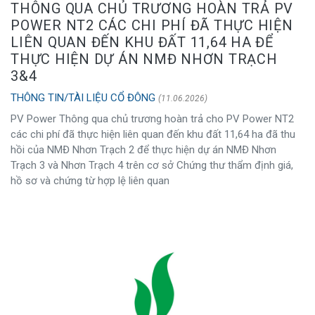
THÔNG QUA CHỦ TRƯƠNG HOÀN TRẢ PV
POWER NT2 CÁC CHI PHÍ ĐÃ THỰC HIỆN
LIÊN QUAN ĐẾN KHU ĐẤT 11,64 HA ĐỂ
THỰC HIỆN DỰ ÁN NMĐ NHƠN TRẠCH
3&4
THÔNG TIN/TÀI LIỆU CỔ ĐÔNG
(11.06.2026)
PV Power Thông qua chủ trương hoàn trả cho PV Power NT2
các chi phí đã thực hiện liên quan đến khu đất 11,64 ha đã thu
hồi của NMĐ Nhơn Trạch 2 để thực hiện dự án NMĐ Nhơn
Trạch 3 và Nhơn Trạch 4 trên cơ sở Chứng thư thẩm định giá,
hồ sơ và chứng từ hợp lệ liên quan