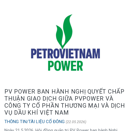
PV POWER BAN HÀNH NGHỊ QUYẾT CHẤP
THUẬN GIAO DỊCH GIỮA PVPOWER VÀ
CÔNG TY CỔ PHẦN THƯƠNG MẠI VÀ DỊCH
VỤ DẦU KHÍ VIỆT NAM
THÔNG TIN/TÀI LIỆU CỔ ĐÔNG
(22.05.2026)
Ngày 21.5.2026, Hội đồng quản trị PV Power ban hành Nghị