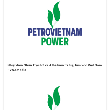
Nhiệt điện Nhơn Trạch 3 và 4 thể hiện trí tuệ, tầm vóc Việt Nam
- VNAMedia