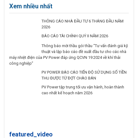
Xem nhiều nhất
THÔNG CÁO NHÀ ĐẦU TƯ 6 THÁNG ĐẦU NĂM
2026
BÁO CÁO TÀI CHÍNH QUÝ II NĂM 2026
Thông báo mời thầu gói thầu “Tư vấn đánh giá kỹ
thuật và lập báo cáo đề xuất đầu tư cho các nhà
máy nhiệt điện của PV Power đáp ứng QCVN
19:2024 về khí thải công nghiệp”
PV POWER BÁO CÁO TIẾN ĐỘ SỬ DỤNG SỐ TIỀN
THU ĐƯỢC TỪ ĐỢT CHÀO BÁN
PV Power tập trung tối ưu vận hành, hoàn thành
cao nhất kế hoạch năm 2026