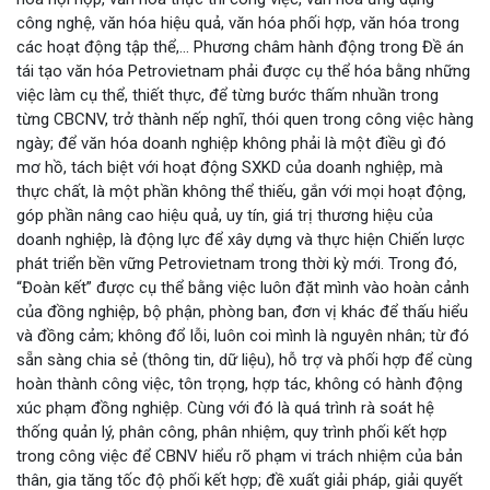
công nghệ, văn hóa hiệu quả, văn hóa phối hợp, văn hóa trong
các hoạt động tập thể,… Phương châm hành động trong Đề án
tái tạo văn hóa Petrovietnam phải được cụ thể hóa bằng những
việc làm cụ thể, thiết thực, để từng bước thấm nhuần trong
từng CBCNV, trở thành nếp nghĩ, thói quen trong công việc hàng
ngày; để văn hóa doanh nghiệp không phải là một điều gì đó
mơ hồ, tách biệt với hoạt động SXKD của doanh nghiệp, mà
thực chất, là một phần không thể thiếu, gắn với mọi hoạt động,
góp phần nâng cao hiệu quả, uy tín, giá trị thương hiệu của
doanh nghiệp, là động lực để xây dựng và thực hiện Chiến lược
phát triển bền vững Petrovietnam trong thời kỳ mới. Trong đó,
“Đoàn kết” được cụ thể bằng việc luôn đặt mình vào hoàn cảnh
của đồng nghiệp, bộ phận, phòng ban, đơn vị khác để thấu hiểu
và đồng cảm; không đổ lỗi, luôn coi mình là nguyên nhân; từ đó
sẵn sàng chia sẻ (thông tin, dữ liệu), hỗ trợ và phối hợp để cùng
hoàn thành công việc, tôn trọng, hợp tác, không có hành động
xúc phạm đồng nghiệp. Cùng với đó là quá trình rà soát hệ
thống quản lý, phân công, phân nhiệm, quy trình phối kết hợp
trong công việc để CBNV hiểu rõ phạm vi trách nhiệm của bản
thân, gia tăng tốc độ phối kết hợp; đề xuất giải pháp, giải quyết