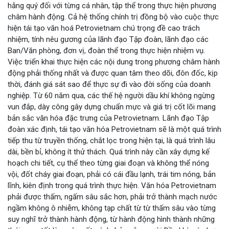
hằng quý đối với từng cá nhân, tập thể trong thực hiện phương
châm hành động. Cả hệ thống chính trị đồng bộ vào cuộc thực
hiện tái tạo văn hoá Petrovietnam chú trọng đề cao trách
nhiệm, tính nêu gương của lãnh đạo Tập đoàn, lãnh đạo các
Ban/Văn phòng, đơn vị, đoàn thể trong thực hiện nhiệm vụ.
Việc triển khai thực hiện các nội dung trong phương châm hành
động phải thống nhất và được quan tâm theo dõi, đôn đốc, kịp
thời, đánh giá sát sao để thực sự đi vào đời sống của doanh
nghiệp. Từ 60 năm qua, các thế hệ người dầu khí không ngừng
vun đắp, dày công gây dựng chuẩn mực và giá trị cốt lõi mang
bản sắc văn hóa đặc trưng của Petrovietnam. Lãnh đạo Tập
đoàn xác định, tái tạo văn hóa Petrovietnam sẽ là một quá trình
tiếp thu từ truyền thống, chắt lọc trong hiện tại, là quá trình lâu
dài, bền bỉ, không ít thử thách. Quá trình này cần xây dựng kế
hoạch chi tiết, cụ thể theo từng giai đoạn và không thể nóng
vội, đốt cháy giai đoạn, phải có cái đầu lạnh, trái tim nóng, bản
lĩnh, kiên định trong quá trình thực hiện. Văn hóa Petrovietnam
phải được thấm, ngấm sâu sắc hơn, phải trở thành mạch nước
ngầm không ô nhiễm, không tạp chất từ từ thấm sâu vào từng
suy nghĩ trở thành hành động, từ hành động hình thành những