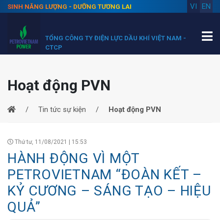
VI
EN
SINH NĂNG LƯỢNG - DƯỠNG TƯƠNG LAI
TỔNG CÔNG TY ĐIỆN LỰC DẦU KHÍ VIỆT NAM -
CTCP
Hoạt động PVN
Tin tức sự kiện
Hoạt động PVN
Thứ tư, 11/08/2021 | 15:53
HÀNH ĐỘNG VÌ MỘT
PETROVIETNAM “ĐOÀN KẾT –
KỶ CƯƠNG – SÁNG TẠO – HIỆU
QUẢ”