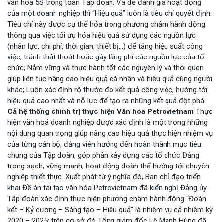
văn hóa 5S trong toàn Tập đoàn. Và để đánh giá hoạt động
của một doanh nghiệp thì “Hiệu quả” luôn là tiêu chí quyết định.
Tiêu chí này được cụ thể hóa trong phương châm hành động
thông qua việc tối ưu hóa hiệu quả sử dụng các nguồn lực
(nhân lực, chi phí, thời gian, thiết bị,..) để tăng hiệu suất công
việc; tránh thất thoát hoặc gây lãng phí các nguồn lực của tổ
chức; Nắm vững và thực hành tốt các nguyên lý và thói quen
giúp liên tục nâng cao hiệu quả cá nhân và hiệu quả cùng người
khác; Luôn xác định rõ thước đo kết quả công việc, hướng tới
hiệu quả cao nhất và nỗ lực để tạo ra những kết quả đột phá.
Cả hệ thống chính trị thực hiện Văn hóa Petrovietnam
Thực
hiện văn hoá doanh nghiệp được xác định là một trong những
nội dung quan trọng giúp nâng cao hiệu quả thực hiện nhiệm vụ
của từng cán bộ, đảng viên hướng đến hoàn thành mục tiêu
chung của Tập đoàn, góp phần xây dựng các tổ chức Đảng
trong sạch, vững mạnh, hoạt động đoàn thể hướng tới chuyên
nghiệp thiết thực. Xuất phát từ ý nghĩa đó, Ban chỉ đạo triển
khai Đề án tái tạo văn hóa Petrovietnam đã kiến nghị Đảng ủy
Tập đoàn xác định thực hiện phương châm hành động “Đoàn
kết – Kỷ cương – Sáng tạo – Hiệu quả” là nhiệm vụ cả nhiệm kỳ
2020 – 2025; trên cơ sở đó Tổng giám đốc Lê Mạnh Hùng đã