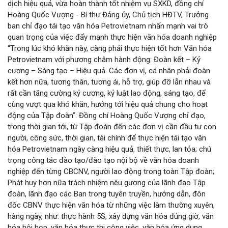
dịch hiệu quả, vừa hoàn thành tốt nhiệm vụ SXKD, đồng chí
Hoàng Quốc Vượng - Bí thư Đảng ủy, Chủ tịch HĐTV, Trưởng
ban chỉ đạo tái tạo văn hóa Petrovietnam nhấn mạnh vai trò
quan trọng của việc đẩy mạnh thực hiện văn hóa doanh nghiệp
“Trong lúc khó khăn này, càng phải thực hiện tốt hơn Văn hóa
Petrovietnam với phương châm hành động: Đoàn kết – Kỷ
cương – Sáng tạo – Hiệu quả. Các đơn vị, cá nhân phải đoàn
kết hơn nữa, tương thân, tương ái, hỗ trợ, giúp đỡ lẫn nhau và
rất cần tăng cường kỷ cương, kỷ luật lao động, sáng tạo, để
cùng vượt qua khó khăn, hướng tới hiệu quả chung cho hoạt
động của Tập đoàn”. Đồng chí Hoàng Quốc Vượng chỉ đạo,
trong thời gian tới, từ Tập đoàn đến các đơn vị cần đầu tư con
người, công sức, thời gian, tài chính để thực hiện tái tạo văn
hóa Petrovietnam ngày càng hiệu quả, thiết thực, lan tỏa; chú
trọng công tác đào tạo/đào tạo nội bộ về văn hóa doanh
nghiệp đến từng CBCNV, người lao động trong toàn Tập đoàn;
Phát huy hơn nữa trách nhiệm nêu gương của lãnh đạo Tập
đoàn, lãnh đạo các Ban trong tuyên truyền, hướng dẫn, đôn
đốc CBNV thực hiện văn hóa từ những việc làm thường xuyên,
hàng ngày, như: thực hành 5S, xây dựng văn hóa đúng giờ, văn
hóa hội họp, văn hóa thực thi công việc, văn hóa ứng dụng