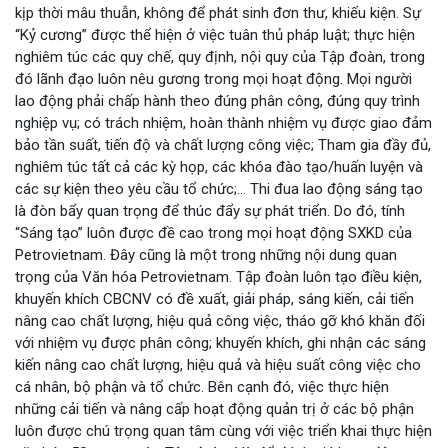
kịp thời mâu thuẫn, không để phát sinh đơn thư, khiếu kiện. Sự
“Kỷ cương” được thể hiện ở việc tuân thủ pháp luật; thực hiện
nghiêm túc các quy chế, quy định, nội quy của Tập đoàn, trong
đó lãnh đạo luôn nêu gương trong mọi hoạt động. Mọi người
lao động phải chấp hành theo đúng phân công, đúng quy trình
nghiệp vụ; có trách nhiệm, hoàn thành nhiệm vụ được giao đảm
bảo tần suất, tiến độ và chất lượng công việc; Tham gia đầy đủ,
nghiêm túc tất cả các kỳ họp, các khóa đào tạo/huấn luyện và
các sự kiện theo yêu cầu tổ chức;… Thi đua lao động sáng tạo
là đòn bẩy quan trọng để thúc đẩy sự phát triển. Do đó, tính
“Sáng tạo” luôn được đề cao trong mọi hoạt động SXKD của
Petrovietnam. Đây cũng là một trong những nội dung quan
trọng của Văn hóa Petrovietnam. Tập đoàn luôn tạo điều kiện,
khuyến khích CBCNV có đề xuất, giải pháp, sáng kiến, cải tiến
nâng cao chất lượng, hiệu quả công việc, tháo gỡ khó khăn đối
với nhiệm vụ được phân công; khuyến khích, ghi nhận các sáng
kiến nâng cao chất lượng, hiệu quả và hiệu suất công việc cho
cá nhân, bộ phận và tổ chức. Bên cạnh đó, việc thực hiện
những cải tiến và nâng cấp hoạt động quản trị ở các bộ phận
luôn được chú trọng quan tâm cùng với việc triển khai thực hiện