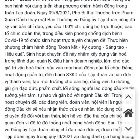
ban hành nội dung triển khai phương châm hành động trong
toàn Tập đoàn. Ngày 09/8/2021; Phó Bí thư Thường trực Phạm
Xuân Cảnh thay mặt Ban Thường vụ Đảng ủy Tập đoàn cũng đã
ký văn bản chỉ đạo, yêu cầu 100% chi, đảng bộ trực thuộc, các
tổ chức đoàn thể, trong điều kiện phòng chống dịch bệnh
Covid-19 tổ chức sinh hoạt trực tuyến chuyên đề: Thực hiện
phương châm hành động “Đoàn kết - Kỷ cương - Sáng tạo -
Hiệu quả”. Sinh hoạt chuyên đề này nhằm xây dựng văn hoá
trong lãnh đạo, quản lý, điều hành doanh nghiệp, làm cho các
giá trị văn hoá thấm sâu vào mọi hoạt động của tổ chức Đảng,
hoạt động quản trị, điều hành SXKD của Tập đoàn và các đơn
vị thành viên; tạo môi trường cho cán bộ, đảng viên tu dưỡng,
giữ gìn đạo đức, phẩm chất, lối sống; người lao động dầu khí tin
tưởng, yên tâm, tự hào và gắn bó với ngành Dầu khí. Trong sinh
hoạt chuyên đề, các đảng viên, đoàn viên, hội viên là người lao
động Dầu khí sẽ nêu nhận thức của cá nhân, tác dụng của
chuyên đề đối với bản thân, liên hệ với đặc thù của chi bộ, cơ
quan đơn vị để từ đó thống nhất cùng hành động. Ban Thường
vụ Đảng ủy Tập đoàn cũng chỉ đạo các đơn vị, đoàn thể trong
Tập đoàn ngay trong quý III/2021 áp dụng đánh giá hằng tháng,