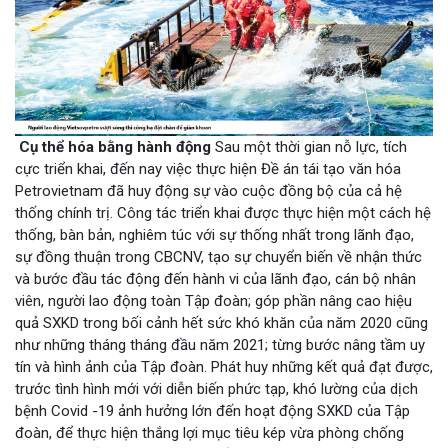
Cụ thể hóa bằng hành động
Sau một thời gian nỗ lực, tích
cực triển khai, đến nay việc thực hiện Đề án tái tạo văn hóa
Petrovietnam đã huy động sự vào cuộc đồng bộ của cả hệ
thống chính trị. Công tác triển khai được thực hiện một cách hệ
thống, bàn bản, nghiêm túc với sự thống nhất trong lãnh đạo,
sự đồng thuận trong CBCNV, tạo sự chuyển biến về nhận thức
và bước đầu tác động đến hành vi của lãnh đạo, cán bộ nhân
viên, người lao động toàn Tập đoàn; góp phần nâng cao hiệu
quả SXKD trong bối cảnh hết sức khó khăn của năm 2020 cũng
như những tháng tháng đầu năm 2021; từng bước nâng tầm uy
tín và hình ảnh của Tập đoàn. Phát huy những kết quả đạt được,
trước tình hình mới với diễn biến phức tạp, khó lường của dịch
bệnh Covid -19 ảnh hưởng lớn đến hoạt động SXKD của Tập
đoàn, để thực hiện thắng lợi mục tiêu kép vừa phòng chống