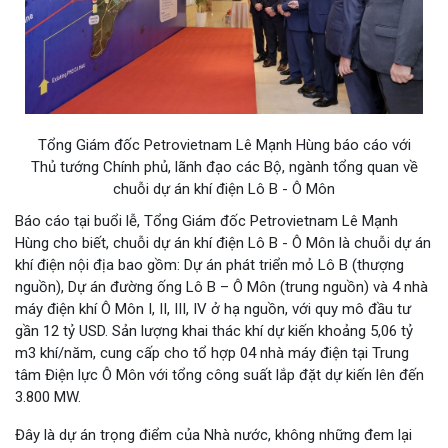
Tổng Giám đốc Petrovietnam Lê Mạnh Hùng báo cáo với
Thủ tướng Chính phủ, lãnh đạo các Bộ, ngành tổng quan về
chuỗi dự án khí điện Lô B - Ô Môn
Báo cáo tại buổi lễ, Tổng Giám đốc Petrovietnam Lê Mạnh
Hùng cho biết, chuỗi dự án khí điện Lô B - Ô Môn là chuỗi dự án
khí điện nội địa bao gồm: Dự án phát triển mỏ Lô B (thượng
nguồn), Dự án đường ống Lô B – Ô Môn (trung nguồn) và 4 nhà
máy điện khí Ô Môn I, II, III, IV ở hạ nguồn, với quy mô đầu tư
gần 12 tỷ USD. Sản lượng khai thác khí dự kiến khoảng 5,06 tỷ
m3 khí/năm, cung cấp cho tổ hợp 04 nhà máy điện tại Trung
tâm Điện lực Ô Môn với tổng công suất lắp đặt dự kiến lên đến
3.800 MW.
Đây là dự án trọng điểm của Nhà nước, không những đem lại