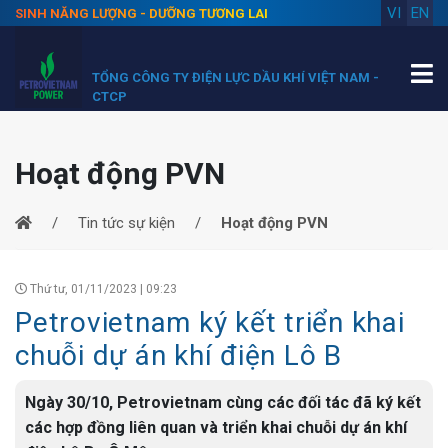
VI
EN
SINH NĂNG LƯỢNG - DƯỠNG TƯƠNG LAI
TỔNG CÔNG TY ĐIỆN LỰC DẦU KHÍ VIỆT NAM -
CTCP
Hoạt động PVN
Tin tức sự kiện
Hoạt động PVN
Thứ tư, 01/11/2023 | 09:23
Petrovietnam ký kết triển khai
chuỗi dự án khí điện Lô B
Ngày 30/10, Petrovietnam cùng các đối tác đã ký kết
các hợp đồng liên quan và triển khai chuỗi dự án khí