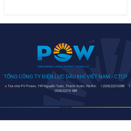
TỔNG CÔNG TY ĐIỆN LỰC DẦU KHÍ VIỆT NAM - CTCP
a
Toà nhà PV Power, 199 Nguyễn Tuân, Thanh Xuân, Hà Nôi
t
(024)22210288
f
(024)22210 388