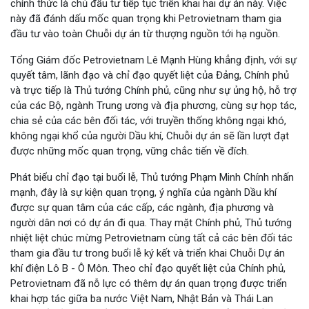
chính thức là chủ đầu tư tiếp tục triển khai hai dự án này. Việc
này đã đánh dấu mốc quan trọng khi Petrovietnam tham gia
đầu tư vào toàn Chuỗi dự án từ thượng nguồn tới hạ nguồn.
Tổng Giám đốc Petrovietnam Lê Mạnh Hùng khẳng định, với sự
quyết tâm, lãnh đạo và chỉ đạo quyết liệt của Đảng, Chính phủ
và trực tiếp là Thủ tướng Chính phủ, cũng như sự ủng hộ, hỗ trợ
của các Bộ, ngành Trung ương và địa phương, cùng sự họp tác,
chia sẻ của các bên đối tác, với truyền thống không ngại khó,
không ngại khổ của người Dầu khí, Chuỗi dự án sẽ lần lượt đạt
được những mốc quan trọng, vững chắc tiến về đích.
Phát biểu chỉ đạo tại buổi lễ, Thủ tướng Phạm Minh Chính nhấn
mạnh, đây là sự kiện quan trọng, ý nghĩa của ngành Dầu khí
được sự quan tâm của các cấp, các ngành, địa phương và
người dân nơi có dự án đi qua. Thay mặt Chính phủ, Thủ tướng
nhiệt liệt chúc mừng Petrovietnam cùng tất cả các bên đối tác
tham gia đầu tư trong buổi lễ ký kết và triển khai Chuỗi Dự án
khí điện Lô B - Ô Môn. Theo chỉ đạo quyết liệt của Chính phủ,
Petrovietnam đã nỗ lực có thêm dự án quan trọng được triển
khai hợp tác giữa ba nước Việt Nam, Nhật Bản và Thái Lan