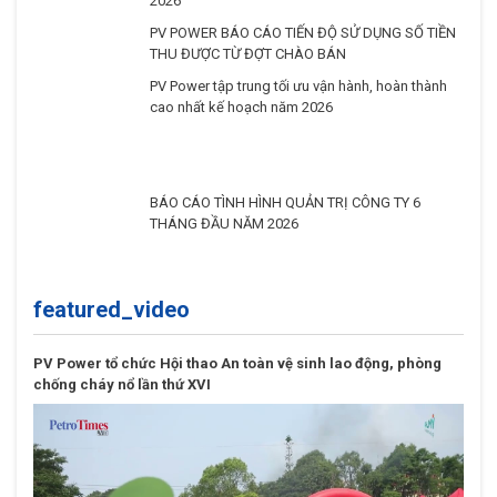
THÔNG CÁO NHÀ ĐẦU TƯ 6 THÁNG ĐẦU NĂM
2026
PV POWER BÁO CÁO TIẾN ĐỘ SỬ DỤNG SỐ TIỀN
THU ĐƯỢC TỪ ĐỢT CHÀO BÁN
PV Power tập trung tối ưu vận hành, hoàn thành
cao nhất kế hoạch năm 2026
BÁO CÁO TÌNH HÌNH QUẢN TRỊ CÔNG TY 6
THÁNG ĐẦU NĂM 2026
featured_video
PV Power tổ chức Hội thao An toàn vệ sinh lao động, phòng
chống cháy nổ lần thứ XVI