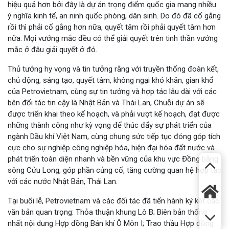
hiệu quả hơn bởi đây là dự án trọng điểm quốc gia mang nhiều
ý nghĩa kinh tế, an ninh quốc phòng, dân sinh. Do đó đã cố gắng
rồi thì phải cố gắng hơn nữa, quyết tâm rồi phải quyết tâm hơn
nữa. Mọi vướng mắc đều có thể giải quyết trên tinh thần vướng
mắc ở đâu giải quyết ở đó.
Thủ tướng hy vọng và tin tưởng rằng với truyền thống đoàn kết,
chủ động, sáng tạo, quyết tâm, không ngại khó khăn, gian khổ
của Petrovietnam, cùng sự tin tưởng và hợp tác lâu dài với các
bên đối tác tin cậy là Nhật Bản và Thái Lan, Chuỗi dự án sẽ
được triển khai theo kế hoạch, và phải vượt kế hoạch, đạt được
những thành công như kỳ vọng để thúc đẩy sự phát triển của
ngành Dầu khí Việt Nam, cùng chung sức tiếp tục đóng góp tích
cực cho sự nghiệp công nghiệp hóa, hiện đại hóa đất nước và
phát triển toàn diện nhanh và bền vững của khu vực Đồng bằng
sông Cửu Long, góp phần củng cố, tăng cường quan hệ hợp tác
với các nước Nhật Bản, Thái Lan.
Tại buổi lễ, Petrovietnam và các đối tác đã tiến hành ký kết các
văn bản quan trọng: Thỏa thuận khung Lô B; Biên bản thống
nhất nội dung Hợp đồng Bán khí Ô Môn I; Trao thầu Hợp đồng