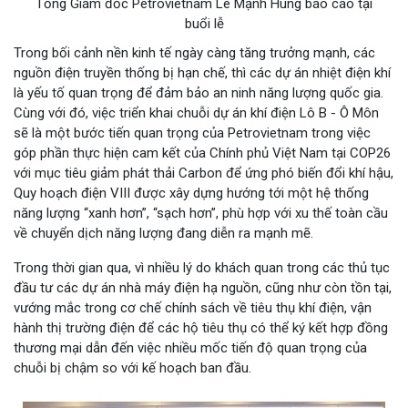
Tổng Giám đốc Petrovietnam Lê Mạnh Hùng báo cáo tại
buổi lễ
Trong bối cảnh nền kinh tế ngày càng tăng trưởng mạnh, các
nguồn điện truyền thống bị hạn chế, thì các dự án nhiệt điện khí
là yếu tố quan trọng để đảm bảo an ninh năng lượng quốc gia.
Cùng với đó, việc triển khai chuỗi dự án khí điện Lô B - Ô Môn
sẽ là một bước tiến quan trọng của Petrovietnam trong việc
góp phần thực hiện cam kết của Chính phủ Việt Nam tại COP26
với mục tiêu giảm phát thải Carbon để ứng phó biến đổi khí hậu,
Quy hoạch điện VIII được xây dựng hướng tới một hệ thống
năng lượng “xanh hơn”, “sạch hơn”, phù hợp với xu thế toàn cầu
về chuyển dịch năng lượng đang diễn ra mạnh mẽ.
Trong thời gian qua, vì nhiều lý do khách quan trong các thủ tục
đầu tư các dự án nhà máy điện hạ nguồn, cũng như còn tồn tại,
vướng mắc trong cơ chế chính sách về tiêu thụ khí điện, vận
hành thị trường điện để các hộ tiêu thụ có thể ký kết hợp đồng
thương mại dẫn đến việc nhiều mốc tiến độ quan trọng của
chuỗi bị chậm so với kế hoạch ban đầu.