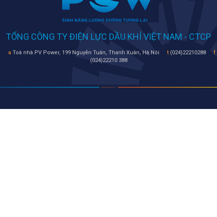
TỔNG CÔNG TY ĐIỆN LỰC DẦU KHÍ VIỆT NAM - CTCP
a
Toà nhà PV Power, 199 Nguyễn Tuân, Thanh Xuân, Hà Nôi
t
(024)22210288
f
(024)22210 388