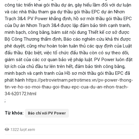
công tác triển khai gói thầu dự án, gây hiểu lầm đối với dư luận
và các nhà thầu tham gia dự thầu gói thầu EPC dự án Nhơn
Trạch 3&4. PV Power khẳng định, hồ sơ mời thầu gói thầu EPC
của Dự án Nhơn Trạch 3&4 được lập đảm bảo tính cạnh tranh,
minh bạch, công bằng, bám sát nội dung Thiết kế cơ sở được
Bộ Công Thương thẩm định, Báo cáo nghiên cứu khả thi được
phê duyệt, cũng như hoàn toàn tuân thủ các quy định của Luật
đấu thầu. Đặc biệt, việc tổ chức đấu thầu còn có sự theo dõi,
giám sát của các cơ quan bảo vệ pháp luật. PV Power luôn đặt
lợi ích của chủ đầu tư lên trên hết, đảm bảo tính công bằng,
minh bạch và cạnh tranh của Hồ sơ mời thầu gói thầu EPC đã
phát hành
https://petrovietnam.petrotimes.vn/pv-power-thong-
tin-ve-ho-so-moi-thau-goi-thau-epc-cua-du-an-nhon-trach-
34-620172.html
;
Từ khóa:
Báo chí với PV Power
1322 lượt xem