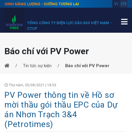
VI
EN
SINH NĂNG LƯỢNG - DƯỠNG TƯƠNG LAI
TỔNG CÔNG TY ĐIỆN LỰC DẦU KHÍ VIỆT NAM -
CTCP
Báo chí với PV Power
Tin tức sự kiện
Báo chí với PV Power
Thứ năm, 05/08/2021 | 18:03
PV Power thông tin về Hồ sơ
mời thầu gói thầu EPC của Dự
án Nhơn Trạch 3&4
(Petrotimes)