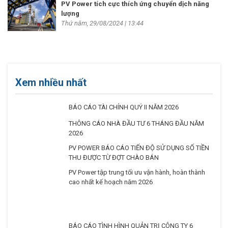
PV Power tích cực thích ứng chuyển dịch năng
lượng
Thứ năm, 29/08/2024 | 13:44
Xem nhiều nhất
BÁO CÁO TÀI CHÍNH QUÝ II NĂM 2026
THÔNG CÁO NHÀ ĐẦU TƯ 6 THÁNG ĐẦU NĂM
2026
PV POWER BÁO CÁO TIẾN ĐỘ SỬ DỤNG SỐ TIỀN
THU ĐƯỢC TỪ ĐỢT CHÀO BÁN
PV Power tập trung tối ưu vận hành, hoàn thành
cao nhất kế hoạch năm 2026
BÁO CÁO TÌNH HÌNH QUẢN TRỊ CÔNG TY 6
THÁNG ĐẦU NĂM 2026