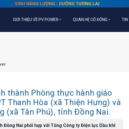
SINH NĂNG LƯỢNG - DƯỠNG TƯƠNG LAI
GIỚI THIỆU VỀ PV POWER
QUAN HỆ CỔ ĐÔNG
TIN
wer
nh thành Phòng thực hành giáo
T Thanh Hòa (xã Thiện Hưng) và
(xã Tân Phú), tỉnh Đồng Nai.
h Đồng Nai phối hợp với Tổng Công ty Điện lực Dầu khí