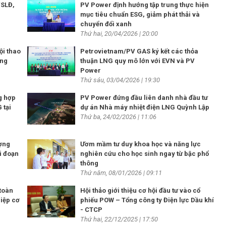
VSLĐ,
PV Power định hướng tập trung thực hiện
mục tiêu chuẩn ESG, giảm phát thải và
chuyển đổi xanh
Thứ hai, 20/04/2026 | 20:00
ội thao
Petrovietnam/PV GAS ký kết các thỏa
ống
thuận LNG quy mô lớn với EVN và PV
Power
Thứ sáu, 03/04/2026 | 19:30
g hợp
PV Power đứng đầu liên danh nhà đầu tư
 tại
dự án Nhà máy nhiệt điện LNG Quỳnh Lập
Thứ ba, 24/02/2026 | 11:06
ợng
Ươm mầm tư duy khoa học và năng lực
ai đoạn
nghiên cứu cho học sinh ngay từ bậc phổ
thông
Thứ năm, 08/01/2026 | 09:11
toàn
Hội thảo giới thiệu cơ hội đầu tư vào cổ
hiệp cơ
phiếu POW – Tổng công ty Điện lực Dầu khí
- CTCP
Thứ hai, 22/12/2025 | 17:50