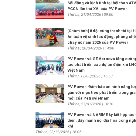
Sôi động và kịch tính tại hội thao AT
PCCN lần thứ XVI của PV Power
Thứ ba, 21/04/2026 | 09:00
[Chùm ảnh] 8 đội cùng tranh tài tại H
An toàn vệ sinh lao động, phòng ch
cháy nổ năm 2026 của PV Power
Thứ hai, 20/04/2026 | 14:00
PV Power và GE Vernova tăng cườn
tác phát triển các dự án điện khí LNG
Việt Nam
Thứ tư, 11/03/2026 | 15:53
PV Power: Đảm bảo an ninh năng lư
gắn với mục tiêu phát triển trong gi
mới của Petrovietnam
Thứ ba, 27/01/2026 | 16:10
PV Power và NARIME ký kết hợp tác 
diện, đẩy mạnh nội địa hóa công ng
khí
Thứ ba, 23/12/2025 | 16:05