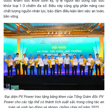
được khám sức khỏe định kỳ, tỷ lệ người lao động đạt sức
khỏe loại 1-3 chiếm đa số. Điều này cũng góp phần nâng cao
chất lượng nguồn nhân lực, bảo đảm điều kiện làm việc an toàn,
bền vững.
Đại diện PV Power trao tặng bằng khen của Tổng Giám đốc PV
Power cho các tập thể có thành tích xuất sắc trong công tác an
toàn vệ sinh lao động và phòng, chống cháy nổ năm 2025.