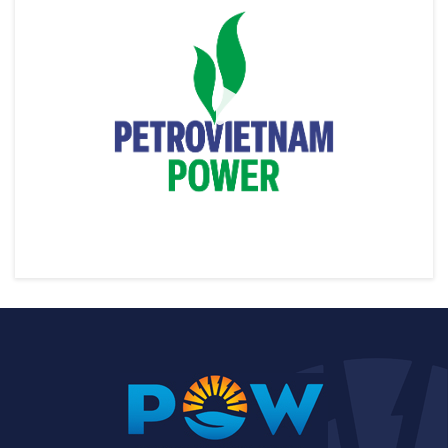
Khánh thành Nhiệt điện khí LNG Nhơn Trạch 3&4