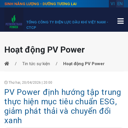
VI
EN
SINH NĂNG LƯỢNG - DƯỠNG TƯƠNG LAI
TỔNG CÔNG TY ĐIỆN LỰC DẦU KHÍ VIỆT NAM -
CTCP
Hoạt động PV Power
Tin tức sự kiện
Hoạt động PV Power
Thứ hai, 20/04/2026 | 20:00
PV Power định hướng tập trung
thực hiện mục tiêu chuẩn ESG,
giảm phát thải và chuyển đổi
xanh