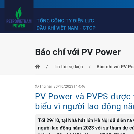
TỔNG CÔNG TY ĐIỆN LỰC
DẦU KHÍ VIỆT NAM - CTCP
Báo chí với PV Power
Tin tức sự kiện
Báo chí với PV P
Thứ hai, 30/10/2023 | 14:46
PV Power và PVPS được v
biểu vì người lao động n
Tối 29/10, tại Nhà hát lớn Hà Nội đã diễn r
người lao động năm 2023 với sự tham dự c