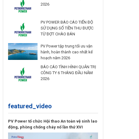
2026
PV POWER BÁO CÁO TIẾN ĐỘ
SỬ DỤNG SỐ TIỀN THU ĐƯỢC
TỪ ĐỢT CHÀO BÁN
PV Power tập trung tối ưu vận
hành, hoàn thành cao nhất kế
hoạch năm 2026
BÁO CÁO TÌNH HÌNH QUẢN TRỊ
CÔNG TY 6 THÁNG ĐẦU NĂM
2026
featured_video
PV Power tổ chức Hội thao An toàn vệ sinh lao
động, phòng chống cháy nổ lần thứ XVI