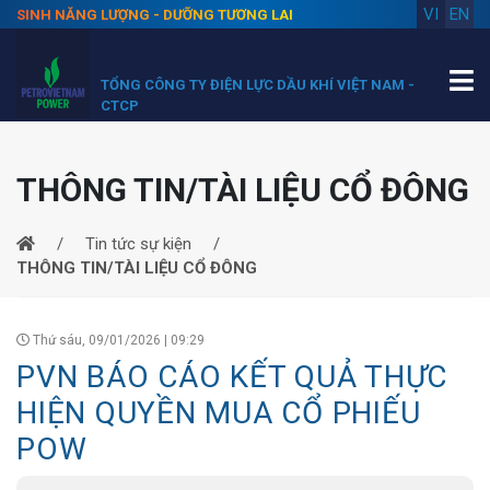
VI
EN
SINH NĂNG LƯỢNG - DƯỠNG TƯƠNG LAI
TỔNG CÔNG TY ĐIỆN LỰC DẦU KHÍ VIỆT NAM -
CTCP
THÔNG TIN/TÀI LIỆU CỔ ĐÔNG
Tin tức sự kiện
THÔNG TIN/TÀI LIỆU CỔ ĐÔNG
Thứ sáu, 09/01/2026 | 09:29
PVN BÁO CÁO KẾT QUẢ THỰC
HIỆN QUYỀN MUA CỔ PHIẾU
POW