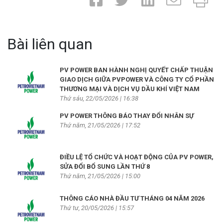
Bài liên quan
PV POWER BAN HÀNH NGHỊ QUYẾT CHẤP THUẬN
GIAO DỊCH GIỮA PVPOWER VÀ CÔNG TY CỔ PHẦN
THƯƠNG MẠI VÀ DỊCH VỤ DẦU KHÍ VIỆT NAM
Thứ sáu, 22/05/2026 | 16:38
PV POWER THÔNG BÁO THAY ĐỔI NHÂN SỰ
Thứ năm, 21/05/2026 | 17:52
ĐIỀU LỆ TỔ CHỨC VÀ HOẠT ĐỘNG CỦA PV POWER,
SỬA ĐỔI BỔ SUNG LẦN THỨ 8
Thứ năm, 21/05/2026 | 15:00
THÔNG CÁO NHÀ ĐẦU TƯ THÁNG 04 NĂM 2026
Thứ tư, 20/05/2026 | 15:57