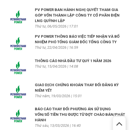
PV POWER BAN HÀNH NGHỊ QUYẾT THAM GIA
GÓP VỐN THÀNH LẬP CÔNG TY CỔ PHẦN ĐIỆN
LNG QUỲNH LẬP
Thứ tư, 06/05/2026 | 17:01
PV POWER THÔNG BÁO VIỆC TIẾP NHẬN VÀ BỔ
NHIỆM PHÓ TỔNG GIÁM ĐỐC TỔNG CÔNG TY
Thứ tư, 22/04/2026 | 16:59
THÔNG CÁO NHÀ ĐẦU TƯ QUÝ 1 NĂM 2026
Thứ tư, 15/04/2026 | 14:08
GIAO DỊCH CHỨNG KHOÁN THAY ĐỔI ĐĂNG KÝ
NIÊM YẾT
Thứ năm, 19/03/2026 | 15:01
BÁO CÁO THAY ĐỔI PHƯƠNG ÁN SỬ DỤNG
VỐN/SỐ TIỀN THU ĐƯỢC TỪ ĐỢT CHÀO BÁN/PHÁT
HÀNH
Thứ sáu, 13/03/2026 | 16:40