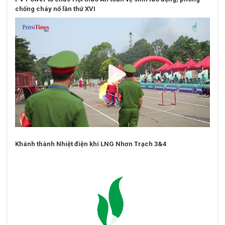
featured_video
PV Power tổ chức Hội thao An toàn vệ sinh lao động, phòng
chống cháy nổ lần thứ XVI
Khánh thành Nhiệt điện khí LNG Nhơn Trạch 3&4