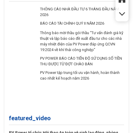
THÔNG CÁO NHÀ ĐẦU TƯ 6 THÁNG ĐẦU NĂM
2026
BÁO CÁO TÀI CHÍNH QUÝ II NĂM 2026
Thông báo mời thầu gói thầu “Tư vấn đánh giá kỹ
thuật và lập báo cáo đề xuất đầu tư cho các nhà
máy nhiệt điện của PV Power đáp ứng QCVN
19:2024 về khí thải công nghiệp”
PV POWER BÁO CÁO TIẾN ĐỘ SỬ DỤNG SỐ TIỀN
THU ĐƯỢC TỪ ĐỢT CHÀO BÁN
PV Power tập trung tối ưu vận hành, hoàn thành
cao nhất kế hoạch năm 2026