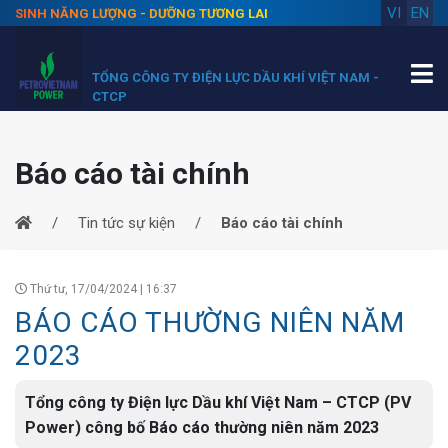
VI
EN
SINH NĂNG LƯỢNG - DƯỠNG TƯƠNG LAI
TỔNG CÔNG TY ĐIỆN LỰC DẦU KHÍ VIỆT NAM -
CTCP
Báo cáo tài chính
Tin tức sự kiện
Báo cáo tài chính
Thứ tư, 17/04/2024 | 16:37
BÁO CÁO THƯỜNG NIÊN NĂM
2023
Tổng công ty Điện lực Dầu khí Việt Nam – CTCP (PV
Power) công bố Báo cáo thường niên năm 2023