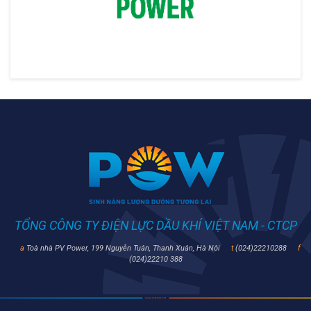
TỔNG CÔNG TY ĐIỆN LỰC DẦU KHÍ VIỆT NAM - CTCP
a
Toà nhà PV Power, 199 Nguyễn Tuân, Thanh Xuân, Hà Nôi
t
(024)22210288
f
(024)22210 388