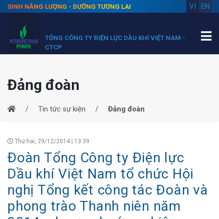
VI
EN
SINH NĂNG LƯỢNG - DƯỠNG TƯƠNG LAI
TỔNG CÔNG TY ĐIỆN LỰC DẦU KHÍ VIỆT NAM -
CTCP
Đảng đoàn
Tin tức sự kiện
Đảng đoàn
Thứ hai, 29/12/2014 | 13:39
Đoàn Tổng Công ty Điện lực
Dầu khí Việt Nam tổ chức Hội
nghị Tổng kết công tác Đoàn và
phong trào Thanh niên năm