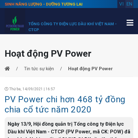
VI
EN
SINH NĂNG LƯỢNG - DƯỠNG TƯƠNG LAI
TỔNG CÔNG TY ĐIỆN LỰC DẦU KHÍ VIỆT NAM -
CTCP
Hoạt động PV Power
Tin tức sự kiện
Hoạt động PV Power
Thứ ba, 14/09/2021 | 16:57
PV Power chi hơn 468 tỷ đồng
chia cổ tức năm 2020
Ngày 13/9, Hội đồng quản trị Tổng công ty Điện lực
Dầu khí Việt Nam - CTCP (PV Power, mã CK: POW) đã