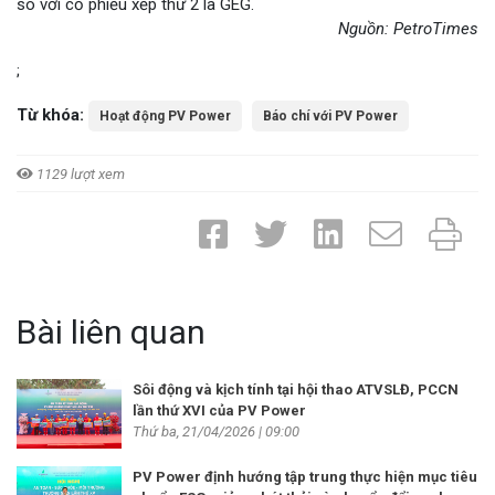
so với cổ phiếu xếp thứ 2 là GEG.
Nguồn: PetroTimes
;
Từ khóa:
Hoạt động PV Power
Báo chí với PV Power
1129 lượt xem
Bài liên quan
Sôi động và kịch tính tại hội thao ATVSLĐ, PCCN
lần thứ XVI của PV Power
Thứ ba, 21/04/2026 | 09:00
PV Power định hướng tập trung thực hiện mục tiêu