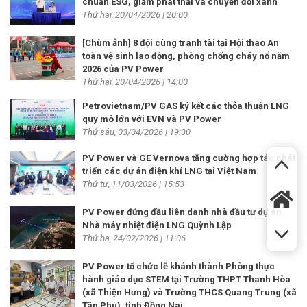
chuẩn ESG, giảm phát thải và chuyển đổi xanh
Thứ hai, 20/04/2026 | 20:00
[Chùm ảnh] 8 đội cùng tranh tài tại Hội thao An
toàn vệ sinh lao động, phòng chống cháy nổ năm
2026 của PV Power
Thứ hai, 20/04/2026 | 14:00
Petrovietnam/PV GAS ký kết các thỏa thuận LNG
quy mô lớn với EVN và PV Power
Thứ sáu, 03/04/2026 | 19:30
PV Power và GE Vernova tăng cường hợp tác phát
triển các dự án điện khí LNG tại Việt Nam
Thứ tư, 11/03/2026 | 15:53
PV Power đứng đầu liên danh nhà đầu tư dự án
Nhà máy nhiệt điện LNG Quỳnh Lập
Thứ ba, 24/02/2026 | 11:06
PV Power tổ chức lễ khánh thành Phòng thực
hành giáo dục STEM tại Trường THPT Thanh Hòa
(xã Thiện Hưng) và Trường THCS Quang Trung (xã
Tân Phú), tỉnh Đồng Nai.