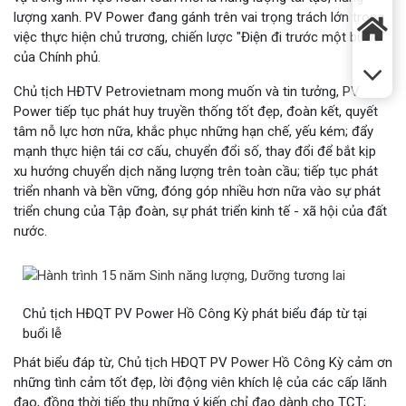
lượng xanh. PV Power đang gánh trên vai trọng trách lớn trong
việc thực hiện chủ trương, chiến lược "Điện đi trước một bước”
của Chính phủ.
Chủ tịch HĐTV Petrovietnam mong muốn và tin tưởng, PV
Power tiếp tục phát huy truyền thống tốt đẹp, đoàn kết, quyết
tâm nỗ lực hơn nữa, khắc phục những hạn chế, yếu kém; đẩy
mạnh thực hiện tái cơ cấu, chuyển đổi số, thay đổi để bắt kịp
xu hướng chuyển dịch năng lượng trên toàn cầu; tiếp tục phát
triển nhanh và bền vững, đóng góp nhiều hơn nữa vào sự phát
triển chung của Tập đoàn, sự phát triển kinh tế - xã hội của đất
nước.
Chủ tịch HĐQT PV Power Hồ Công Kỳ phát biểu đáp từ tại
buổi lễ
Phát biểu đáp từ, Chủ tịch HĐQT PV Power Hồ Công Kỳ cảm ơn
những tình cảm tốt đẹp, lời động viên khích lệ của các cấp lãnh
đạo, đồng thời tiếp thu những ý kiến chỉ đạo dành cho TCT;