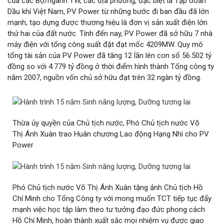
của các Bộ/ngành TW, các địa phương, đặc biệt là Tập đoàn
Dầu khí Việt Nam, PV Power từ những bước đi ban đầu đã lớn
mạnh, tạo dựng được thương hiệu là đơn vị sản xuất điện lớn
thứ hai của đất nước. Tính đến nay, PV Power đã sở hữu 7 nhà
máy điện với tổng công suất đặt đạt mốc 4209MW. Quy mô
tổng tài sản của PV Power đã tăng 12 lần lên con số 56.502 tỷ
đồng so với 4.779 tỷ đồng ở thời điểm hình thành Tổng công ty
năm 2007, nguồn vốn chủ sở hữu đạt trên 32 ngàn tỷ đồng.
Thừa ủy quyền của Chủ tịch nước, Phó Chủ tịch nước Võ
Thị Ánh Xuân trao Huân chương Lao động Hạng Nhì cho PV
Power
Phó Chủ tịch nước Võ Thị Ánh Xuân tặng ảnh Chủ tịch Hồ
Chí Minh cho Tổng Công ty với mong muốn TCT tiếp tục đẩy
mạnh việc học tập làm theo tư tưởng đạo đức phong cách
Hồ Chí Minh, hoàn thành xuất sắc mọi nhiệm vụ được giao