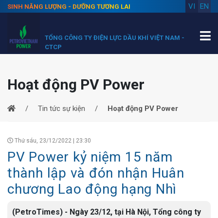
VI
EN
SINH NĂNG LƯỢNG - DƯỠNG TƯƠNG LAI
TỔNG CÔNG TY ĐIỆN LỰC DẦU KHÍ VIỆT NAM -
CTCP
Hoạt động PV Power
Tin tức sự kiện
Hoạt động PV Power
Thứ sáu, 23/12/2022 | 23:30
PV Power kỷ niệm 15 năm
thành lập và đón nhận Huân
chương Lao động hạng Nhì
(PetroTimes) - Ngày 23/12, tại Hà Nội, Tổng công ty