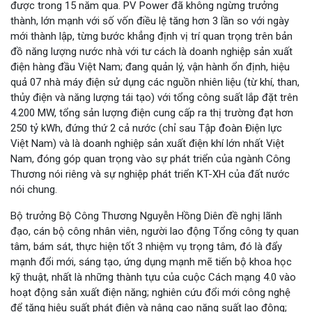
được trong 15 năm qua. PV Power đã không ngừng trưởng
thành, lớn mạnh với số vốn điều lệ tăng hơn 3 lần so với ngày
mới thành lập, từng bước khẳng định vị trí quan trọng trên bản
đồ năng lượng nước nhà với tư cách là doanh nghiệp sản xuất
điện hàng đầu Việt Nam; đang quản lý, vận hành ổn định, hiệu
quả 07 nhà máy điện sử dụng các nguồn nhiên liệu (từ khí, than,
thủy điện và năng lượng tái tạo) với tổng công suất lắp đặt trên
4.200 MW, tổng sản lượng điện cung cấp ra thị trường đạt hơn
250 tỷ kWh, đứng thứ 2 cả nước (chỉ sau Tập đoàn Điện lực
Việt Nam) và là doanh nghiệp sản xuất điện khí lớn nhất Việt
Nam, đóng góp quan trọng vào sự phát triển của ngành Công
Thương nói riêng và sự nghiệp phát triển KT-XH của đất nước
nói chung.
Bộ trưởng Bộ Công Thương Nguyễn Hồng Diên đề nghị lãnh
đạo, cán bộ công nhân viên, người lao động Tổng công ty quan
tâm, bám sát, thực hiện tốt 3 nhiệm vụ trọng tâm, đó là đẩy
mạnh đổi mới, sáng tạo, ứng dụng mạnh mẽ tiến bộ khoa học
kỹ thuật, nhất là những thành tựu của cuộc Cách mạng 4.0 vào
hoạt động sản xuất điện năng; nghiên cứu đổi mới công nghệ
để tăng hiệu suất phát điện và nâng cao năng suất lao động;