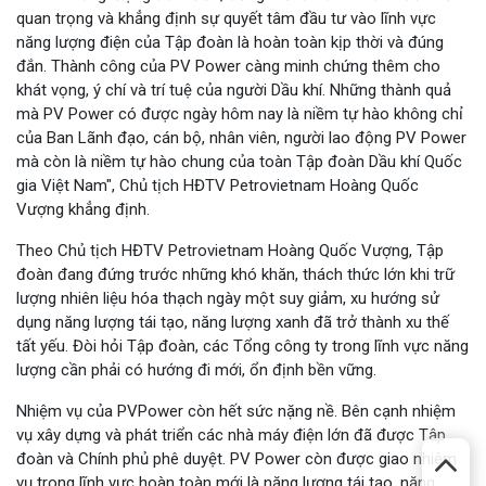
quan trọng và khẳng định sự quyết tâm đầu tư vào lĩnh vực
năng lượng điện của Tập đoàn là hoàn toàn kịp thời và đúng
đắn. Thành công của PV Power càng minh chứng thêm cho
khát vọng, ý chí và trí tuệ của người Dầu khí. Những thành quả
mà PV Power có được ngày hôm nay là niềm tự hào không chỉ
của Ban Lãnh đạo, cán bộ, nhân viên, người lao động PV Power
mà còn là niềm tự hào chung của toàn Tập đoàn Dầu khí Quốc
gia Việt Nam", Chủ tịch HĐTV Petrovietnam Hoàng Quốc
Vượng khẳng định.
Theo Chủ tịch HĐTV Petrovietnam Hoàng Quốc Vượng, Tập
đoàn đang đứng trước những khó khăn, thách thức lớn khi trữ
lượng nhiên liệu hóa thạch ngày một suy giảm, xu hướng sử
dụng năng lượng tái tạo, năng lượng xanh đã trở thành xu thế
tất yếu. Đòi hỏi Tập đoàn, các Tổng công ty trong lĩnh vực năng
lượng cần phải có hướng đi mới, ổn định bền vững.
Nhiệm vụ của PVPower còn hết sức nặng nề. Bên cạnh nhiệm
vụ xây dựng và phát triển các nhà máy điện lớn đã được Tập
đoàn và Chính phủ phê duyệt. PV Power còn được giao nhiệm
vụ trong lĩnh vực hoàn toàn mới là năng lượng tái tạo, năng