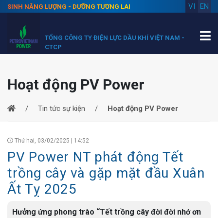
VI
EN
SINH NĂNG LƯỢNG - DƯỠNG TƯƠNG LAI
TỔNG CÔNG TY ĐIỆN LỰC DẦU KHÍ VIỆT NAM -
CTCP
Hoạt động PV Power
Tin tức sự kiện
Hoạt động PV Power
Thứ hai, 03/02/2025 | 14:52
PV Power NT phát động Tết
trồng cây và gặp mặt đầu Xuân
Ất Tỵ 2025
Hưởng ứng phong trào “Tết trồng cây đời đời nhớ ơn