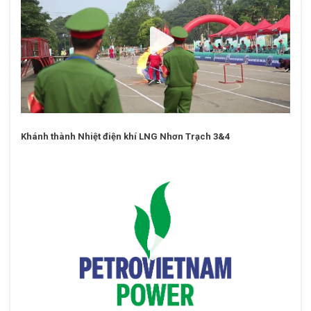
TỔNG CÔNG TY ĐIỆN LỰC DẦU KHÍ VIỆT NAM - CTCP