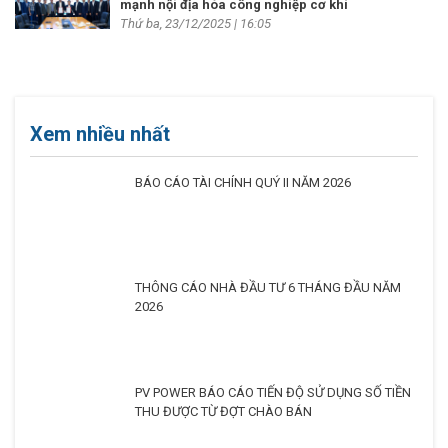
mạnh nội địa hóa công nghiệp cơ khí
Thứ ba, 23/12/2025 | 16:05
Xem nhiều nhất
BÁO CÁO TÀI CHÍNH QUÝ II NĂM 2026
THÔNG CÁO NHÀ ĐẦU TƯ 6 THÁNG ĐẦU NĂM
2026
PV POWER BÁO CÁO TIẾN ĐỘ SỬ DỤNG SỐ TIỀN
THU ĐƯỢC TỪ ĐỢT CHÀO BÁN
PV Power tập trung tối ưu vận hành, hoàn thành
cao nhất kế hoạch năm 2026
BÁO CÁO TÌNH HÌNH QUẢN TRỊ CÔNG TY 6
THÁNG ĐẦU NĂM 2026