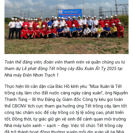
Toàn thể
đảng viên, đoàn viên thanh niên và quần chúng
ưu tú
tham dự Lễ phát động Tết trồng cây
đầu Xuân Ất Tỵ
202
5
tại
Nhà máy Điện Nhơn Trạch 1
Thực hiện lời căn dặn của Bác Hồ kính yêu: “Mùa Xuân là Tết
trồng cây, làm cho đất nước càng ngày càng xuân”, ông Nguyễn
Thanh Tùng – Bí thư Đảng ủy, Giám đốc Công ty kêu gọi toàn
thể CBCNV tích cực tham gia hưởng ứng Tết trồng cây, làm tốt
công tác chăm sóc để cây trồng có tỷ lệ sống cao, phát triển
tốt; Đồng thời, tự giác giữ gìn vệ sinh để cảnh quan môi trường
Nhà máy luôn xanh – sạch – đẹp. Việc tổ chức Tết trồng cây
đã trở thành hoạt động thường xuyên mỗi dịp xuân về tại Nhà