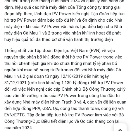
chỉ tiêu trong các tháng cuối năm 2024 và quản lý vận hành ổn
định, hiệu quả các Nhà máy điện của Tổng công ty trong giai
đoạn tiếp theo, lãnh đạo PV Power kiến nghị Tập đoàn tiếp tục
hỗ trợ PV Power đảm bảo cấp đủ khí và ổn định cho các Nhà
máy điện - khí của PV Power vận hành; tạo điều kiện cho Nhà
máy điện Cà Mau 1 và 2 trong việc nhận khí linh hoạt để phát
huy hiệu quả tối đa theo cơ chế vận hành thị trường điện.
Thống nhất với Tập đoàn Điện lực Việt Nam (EVN) về việc
nguyên tắc phân bổ khí, đồng thời hỗ trợ PV Power trong việc
thu hồi chênh lệch giá khí do chưa thống nhất tỷ lệ phân bổ
nguồn khí mua bổ sung từ Petronas đối với Nhà máy điện Cà
Mau 1 và 2 giai đoạn từ ngày 12/10/2019 đến hết ngày
31/12/2021 (ước tính khoảng 1.130 tỷ đồng). Hỗ trợ PV Power
đối với việc kiến nghị các cấp Chính phủ, Bộ Công Thương xử lý
các vấn đề vướng mắc của PV Power trong công tác đầu tư
xây dựng Nhà máy điện Nhơn Trạch 3 và 4, các vấn đề liên quan
đến hợp đồng PPA, GSA, Qc, công tác thanh toán, công nợ với
EVN/EPTC. Tập đoàn tiếp tục hỗ trợ PV Power làm việc với Bộ
Công Thương/Cục Điều tiết điện lực về Qc các tháng còn lại
của năm 2024...