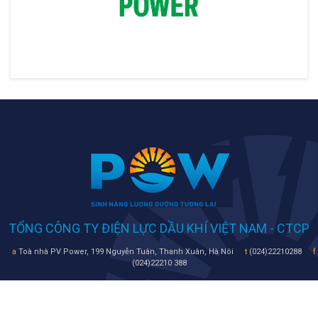
TỔNG CÔNG TY ĐIỆN LỰC DẦU KHÍ VIỆT NAM - CTCP
a
Toà nhà PV Power, 199 Nguyễn Tuân, Thanh Xuân, Hà Nôi
t
(024)22210288
f
(024)22210 388