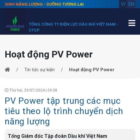
VI
EN
SINH NĂNG LƯỢNG - DƯỠNG TƯƠNG LAI
TỔNG CÔNG TY ĐIỆN LỰC DẦU KHÍ VIỆT NAM -
CTCP
Hoạt động PV Power
Tin tức sự kiện
Hoạt động PV Power
Thứ hai, 29/07/2024 | 09:08
PV Power tập trung các mục
tiêu theo lộ trình chuyển dịch
năng lượng
Tổng Giám đốc Tập đoàn Dầu khí Việt Nam