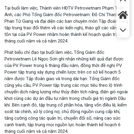
Tại buổi làm việc, Thành viên HĐTV Petrovietnam Phạm Tuấn
Anh, các Phó Tổng Giám đốc Petrovietnam: Đỗ Chí Thanh,
Phan Tử Giang và đại diện các ban chuyên môn Tập đoàn cũng
tập trung trao đổi thêm về các kiến nghị, tháo gỡ các vấn đề
tồn tại của PV Power nhằm hoàn thành kế hoạch quản trị 6
tháng cuối năm và cả năm 2024.
Phát biểu chỉ đạo tại buổi làm việc, Tổng Giám đốc
Petrovietnam Lê Ngọc Sơn ghi nhận những kết quả đạt được
của PV Power trong 6 tháng đầu năm, đồng thời đề nghị PV
Power tập trung xây dựng chiến lược trên cơ sở kế hoạch 5
năm được Tập đoàn giao và trong dài hạn. Tổng Giám đốc
cũng yêu cầu, PV Power tập trung các mục tiêu theo lộ trình
chuyển dịch năng lượng như thủy điện tích năng, điện gió ngoài
khơi cùng các dự án đầu tư nằm trong chuỗi giá trị ngành Dầu
khí. Bên cạnh đó, tập trung cổ phần hóa, tăng vốn điều lệ, kiểm
soát tài chính, xử lý công nợ, chủ động nguồn cung cấp khí,
tăng cường công tác quản trị, chuyển đổi số, nâng cao sức
cạnh tranh, tập trung mọi nguồn lực hoàn thành kế hoạch 6
tháng cuối năm và cả năm 2024.