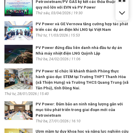
Petrovietnam/PV GAS ký kết các thỏa thuận LNG
quy mô lớn với EVN và PV Power
Thứ sáu, 03/04/2026 | 19:30
PV Power và GE Vernova tăng cường hợp tác phát
triển các dự án điện khí LNG tại Việt Nam
Thứ tư, 11/03/2026 | 15:53
PV Power đứng đầu liên danh nhà đầu tư dự án
Nhà máy nhiệt điện LNG Quỳnh Lập
Thứ ba, 24/02/2026 | 11:06
PV Power tổ chức lễ khánh thành Phòng thực
hành giáo dục STEM tại Trường THPT Thanh Hòa
(xã Thiện Hưng) và Trường THCS Quang Trung (xã
Tân Phú), tỉnh Đồng Nai.
Thứ tư, 28/01/2026 | 15:40
PV Power: Đảm bảo an ninh năng lượng gắn với
mục tiêu phát triển trong giai đoạn mới của
Petrovietnam
Thứ ba, 27/01/2026 | 16:10
Ươm mầm tư duy khoa học và năng lực nghiên cứu