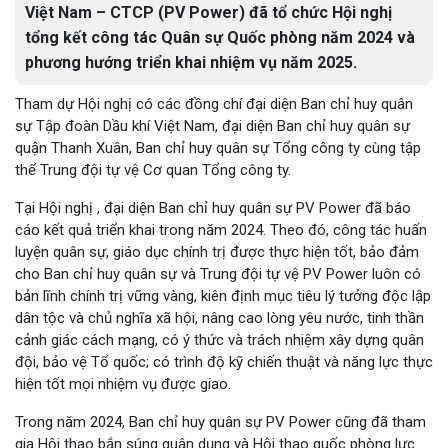
Việt Nam – CTCP (PV Power) đã tổ chức Hội nghị
tổng kết công tác Quân sự Quốc phòng năm 2024 và
phương hướng triển khai nhiệm vụ năm 2025.
Tham dự Hội nghị có các đồng chí đại diện Ban chỉ huy quân
sự Tập đoàn Dầu khí Việt Nam, đại diện Ban chỉ huy quân sự
quận Thanh Xuân, Ban chỉ huy quân sự Tổng công ty cùng tập
thể Trung đội tự vệ Cơ quan Tổng công ty.
Tại Hội nghị , đại diện Ban chỉ huy quân sự PV Power đã báo
cáo kết quả triển khai trong năm 2024. Theo đó, công tác huấn
luyện quân sự, giáo dục chính trị được thực hiện tốt, bảo đảm
cho Ban chỉ huy quân sự và Trung đội tự vệ PV Power luôn có
bản lĩnh chính trị vững vàng, kiên định mục tiêu lý tưởng độc lập
dân tộc và chủ nghĩa xã hội, nâng cao lòng yêu nước, tinh thần
cảnh giác cách mạng, có ý thức và trách nhiệm xây dựng quân
đội, bảo vệ Tổ quốc; có trình độ kỹ chiến thuật và năng lực thực
hiện tốt mọi nhiệm vụ được giao.
Trong năm 2024, Ban chỉ huy quân sự PV Power cũng đã tham
gia Hội thao bắn súng quân dụng và Hội thao quốc phòng lực