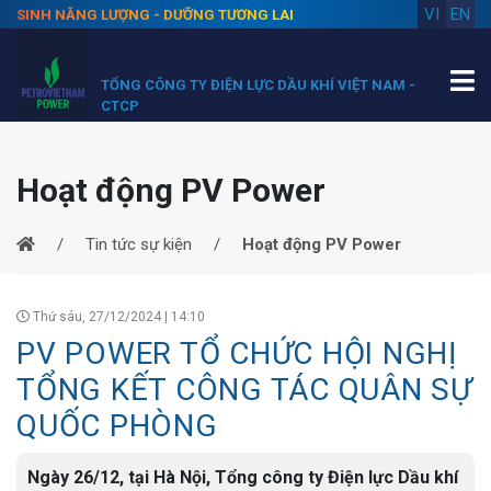
VI
EN
SINH NĂNG LƯỢNG - DƯỠNG TƯƠNG LAI
TỔNG CÔNG TY ĐIỆN LỰC DẦU KHÍ VIỆT NAM -
CTCP
Hoạt động PV Power
Tin tức sự kiện
Hoạt động PV Power
Thứ sáu, 27/12/2024 | 14:10
PV POWER TỔ CHỨC HỘI NGHỊ
TỔNG KẾT CÔNG TÁC QUÂN SỰ
QUỐC PHÒNG
Ngày 26/12, tại Hà Nội, Tổng công ty Điện lực Dầu khí