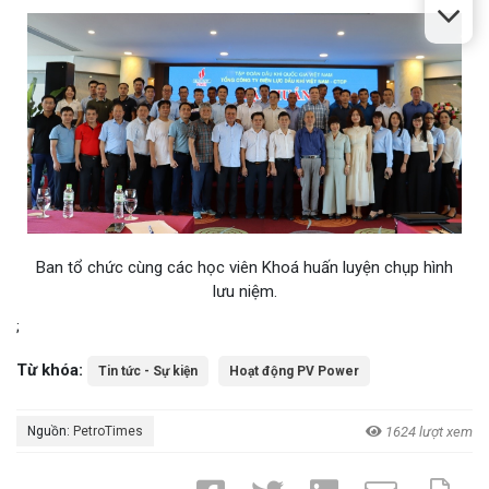
Ban tổ chức cùng các học viên Khoá huấn luyện chụp hình
lưu niệm.
;
Từ khóa:
Tin tức - Sự kiện
Hoạt động PV Power
Nguồn:
PetroTimes
1624 lượt xem