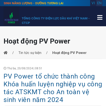
VI
EN
SINH NĂNG LƯỢNG - DƯỠNG TƯƠNG LAI
TỔNG CÔNG TY ĐIỆN LỰC DẦU KHÍ VIỆT NAM -
CTCP
Hoạt động PV Power
Tin tức sự kiện
Hoạt động PV Power
Thứ ba, 20/08/2024 | 08:51
PV Power tổ chức thành công
Khóa huấn luyện nghiệp vụ công
tác ATSKMT cho An toàn vệ
sinh viên năm 2024