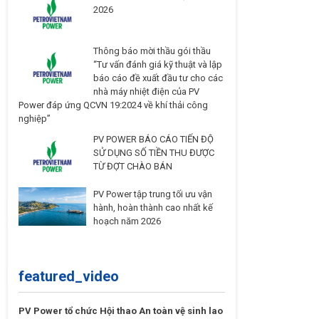
2026
Thông báo mời thầu gói thầu
“Tư vấn đánh giá kỹ thuật và lập
báo cáo đề xuất đầu tư cho các
nhà máy nhiệt điện của PV
Power đáp ứng QCVN 19:2024 về khí thải công
nghiệp”
PV POWER BÁO CÁO TIẾN ĐỘ
SỬ DỤNG SỐ TIỀN THU ĐƯỢC
TỪ ĐỢT CHÀO BÁN
PV Power tập trung tối ưu vận
hành, hoàn thành cao nhất kế
hoạch năm 2026
featured_video
PV Power tổ chức Hội thao An toàn vệ sinh lao