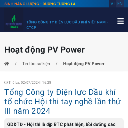
VI
EN
SINH NĂNG LƯỢNG - DƯỠNG TƯƠNG LAI
TỔNG CÔNG TY ĐIỆN LỰC DẦU KHÍ VIỆT NAM -
CTCP
Hoạt động PV Power
Tin tức sự kiện
Hoạt động PV Power
Thứ ba, 02/07/2024 | 16:28
Tổng Công ty Điện lực Dầu khí
tổ chức Hội thi tay nghề lần thứ
III năm 2024
GD&TĐ - Hội thi là dịp BTC phát hiện, bồi dưỡng các