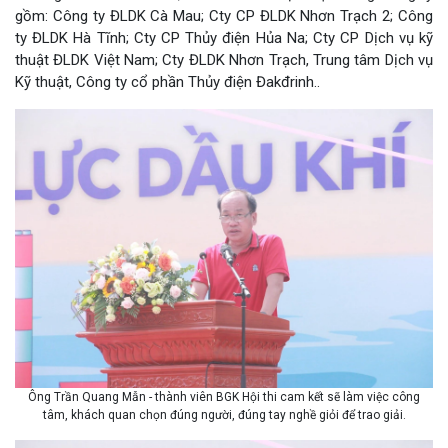
gồm: Công ty ĐLDK Cà Mau; Cty CP ĐLDK Nhơn Trạch 2; Công
ty ĐLDK Hà Tĩnh; Cty CP Thủy điện Hủa Na; Cty CP Dịch vụ kỹ
thuật ĐLDK Việt Nam; Cty ĐLDK Nhơn Trạch, Trung tâm Dịch vụ
Kỹ thuật, Công ty cổ phần Thủy điện Đakđrinh..
Ông Trần Quang Mẫn - thành viên BGK Hội thi cam kết sẽ làm việc công
tâm, khách quan chọn đúng người, đúng tay nghề giỏi để trao giải.