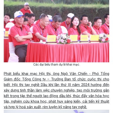
Các đại biểu tham dự lễ khai mạc.
Phát biểu khai mạc Hội thi, ông Ngô Văn Chiến - Phó Tổng
Giám đốc Tổng Công ty – Trưởng Ban tổ chức cuộc thi cho
biết: Hội thi tay nghề Dầu khí lần thứ III năm 2024 hướng đến
xây dựng tinh thần làm việc chuyên nghiệp, tạo môi trường gắn
kết trong tập thể người lao động dầu khí, thúc đẩy văn hóa học
tập, nghiên cứu khoa học, phát huy sáng kiến, cải tiến kỹ thuật
và hợp lý hoá sản xuất, rèn luyện kỹ năng tay nghề.