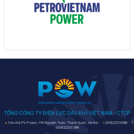
TỔNG CÔNG TY ĐIỆN LỰC DẦU KHÍ VIỆT NAM - CTCP