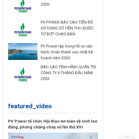
2026
PV POWER BÁO CÁO TIẾN ĐỘ
SỬ DỤNG SỐ TIỀN THU ĐƯỢC
TỪ ĐỢT CHÀO BÁN
PV Power tập trung tối ưu vận
hành, hoàn thành cao nhất kế
hoạch năm 2026
BÁO CÁO TÌNH HÌNH QUẢN TRỊ
CÔNG TY 6 THÁNG ĐẦU NĂM
2026
featured_video
PV Power tổ chức Hội thao An toàn vệ sinh lao
động, phòng chống cháy nổ lần thứ XVI