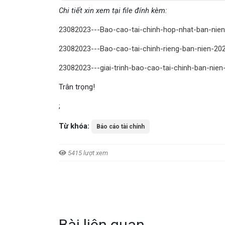
Chi tiết xin xem tại file đính kèm:
23082023---Bao-cao-tai-chinh-hop-nhat-ban-nie
23082023---Bao-cao-tai-chinh-rieng-ban-nien-20
23082023---giai-trinh-bao-cao-tai-chinh-ban-nie
Trân trọng!
;
Từ khóa:
Báo cáo tài chính
5415 lượt xem
Bài liên quan