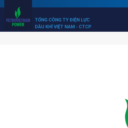
TỔNG CÔNG TY ĐIỆN LỰC
DẦU KHÍ VIỆT NAM - CTCP