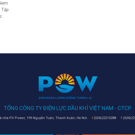
 Nam
 Tập
ực
TỔNG CÔNG TY ĐIỆN LỰC DẦU KHÍ VIỆT NAM - CTCP
 nhà PV Power, 199 Nguyễn Tuân, Thanh Xuân, Hà Nôi
t
(024)22210288
f
(024)22