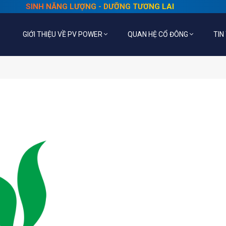
SINH NĂNG LƯỢNG - DƯỠNG TƯƠNG LAI
GIỚI THIỆU VỀ PV POWER
QUAN HỆ CỔ ĐÔNG
TIN