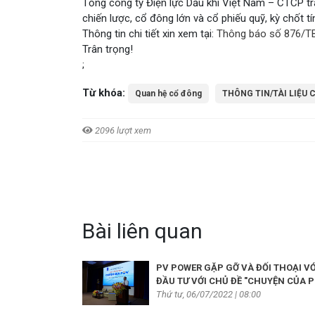
Tổng công ty Điện lực Dầu khí Việt Nam – CTCP t
chiến lược, cổ đông lớn và cổ phiếu quỹ, kỳ chốt 
Thông tin chi tiết xin xem tại:
Thông báo số 876/T
Trân trọng!
;
Từ khóa:
Quan hệ cổ đông
THÔNG TIN/TÀI LIỆU 
2096 lượt xem
Bài liên quan
PV POWER GẶP GỠ VÀ ĐỐI THOẠI V
ĐẦU TƯ VỚI CHỦ ĐỀ "CHUYỆN CỦA 
Thứ tư, 06/07/2022 | 08:00