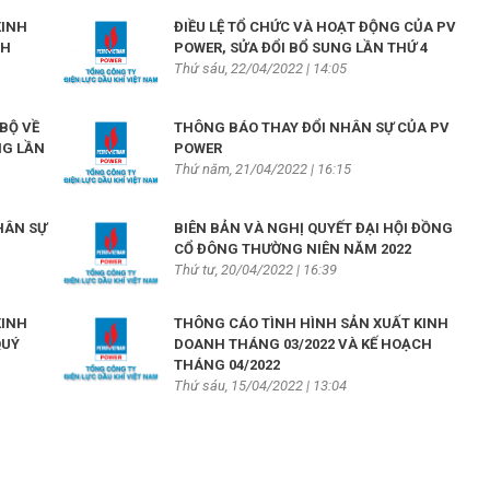
KINH
ĐIỀU LỆ TỔ CHỨC VÀ HOẠT ĐỘNG CỦA PV
CH
POWER, SỬA ĐỔI BỔ SUNG LẦN THỨ 4
Thứ sáu, 22/04/2022 | 14:05
BỘ VỀ
THÔNG BÁO THAY ĐỔI NHÂN SỰ CỦA PV
NG LẦN
POWER
Thứ năm, 21/04/2022 | 16:15
HÂN SỰ
BIÊN BẢN VÀ NGHỊ QUYẾT ĐẠI HỘI ĐỒNG
CỔ ĐÔNG THƯỜNG NIÊN NĂM 2022
Thứ tư, 20/04/2022 | 16:39
KINH
THÔNG CÁO TÌNH HÌNH SẢN XUẤT KINH
QUÝ
DOANH THÁNG 03/2022 VÀ KẾ HOẠCH
THÁNG 04/2022
Thứ sáu, 15/04/2022 | 13:04