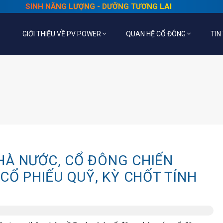
SINH NĂNG LƯỢNG - DƯỠNG TƯƠNG LAI
GIỚI THIỆU VỀ PV POWER
QUAN HỆ CỔ ĐÔNG
TIN
HÀ NƯỚC, CỔ ĐÔNG CHIẾN
CỔ PHIẾU QUỸ, KỲ CHỐT TÍNH