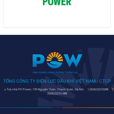
TỔNG CÔNG TY ĐIỆN LỰC DẦU KHÍ VIỆT NAM - CTCP
a
Toà nhà PV Power, 199 Nguyễn Tuân, Thanh Xuân, Hà Nôi
t
(024)22210288
f
(024)22210 388