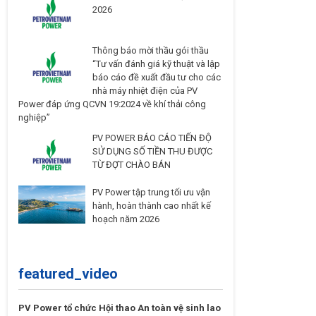
2026
Thông báo mời thầu gói thầu
“Tư vấn đánh giá kỹ thuật và lập
báo cáo đề xuất đầu tư cho các
nhà máy nhiệt điện của PV
Power đáp ứng QCVN 19:2024 về khí thải công
nghiệp”
PV POWER BÁO CÁO TIẾN ĐỘ
SỬ DỤNG SỐ TIỀN THU ĐƯỢC
TỪ ĐỢT CHÀO BÁN
PV Power tập trung tối ưu vận
hành, hoàn thành cao nhất kế
hoạch năm 2026
featured_video
PV Power tổ chức Hội thao An toàn vệ sinh lao