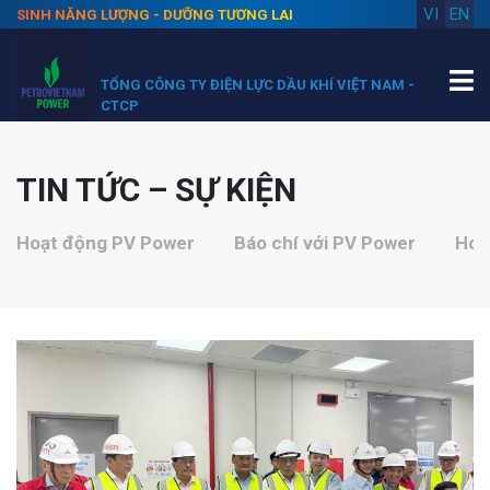
VI
EN
SINH NĂNG LƯỢNG - DƯỠNG TƯƠNG LAI
TỔNG CÔNG TY ĐIỆN LỰC DẦU KHÍ VIỆT NAM -
CTCP
TIN TỨC – SỰ KIỆN
Hoạt động PV Power
Báo chí với PV Power
Hoạ