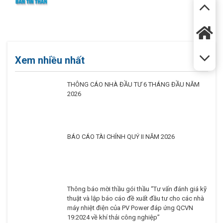
Xem nhiều nhất
THÔNG CÁO NHÀ ĐẦU TƯ 6 THÁNG ĐẦU NĂM
2026
BÁO CÁO TÀI CHÍNH QUÝ II NĂM 2026
Thông báo mời thầu gói thầu “Tư vấn đánh giá kỹ
thuật và lập báo cáo đề xuất đầu tư cho các nhà
máy nhiệt điện của PV Power đáp ứng QCVN
19:2024 về khí thải công nghiệp”
PV POWER BÁO CÁO TIẾN ĐỘ SỬ DỤNG SỐ TIỀN
THU ĐƯỢC TỪ ĐỢT CHÀO BÁN
PV Power tập trung tối ưu vận hành, hoàn thành
cao nhất kế hoạch năm 2026