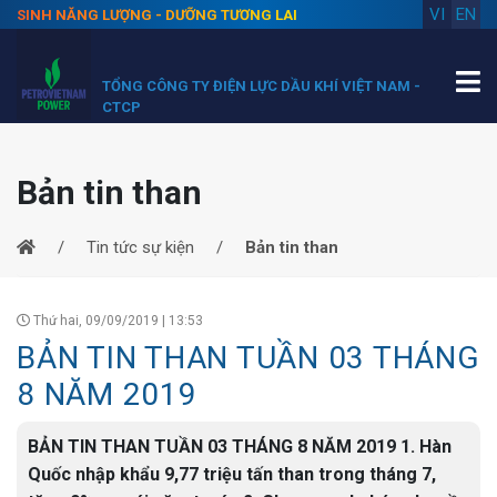
VI
EN
SINH NĂNG LƯỢNG - DƯỠNG TƯƠNG LAI
TỔNG CÔNG TY ĐIỆN LỰC DẦU KHÍ VIỆT NAM -
CTCP
Bản tin than
Tin tức sự kiện
Bản tin than
Thứ hai, 09/09/2019 | 13:53
BẢN TIN THAN TUẦN 03 THÁNG
8 NĂM 2019
BẢN TIN THAN TUẦN 03 THÁNG 8 NĂM 2019 1. Hàn
Quốc nhập khẩu 9,77 triệu tấn than trong tháng 7,