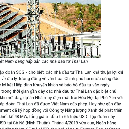
Việt Nam đang hấp dẫn các nhà đầu tư Thái Lan
 đoàn SCG - cho biết, các nhà đầu tư Thái Lan khá thuận lợi khi
 về địa lý, tương đồng về văn hóa. Chính phủ hai nước cũng đặc
iệc ký kết Hiệp định Khuyến khích và bảo hộ đầu tư vào ngày
 trong thời gian gần đây các nhà đầu tư Thái Lan đặc biệt chú
 khi mới đây, dự án Nhà máy điện mặt trời Hòa Hội tại Phú Yên với
 tập đoàn Thái Lan đã được Việt Nam cấp phép. Hay như gần đây,
pment đã ký hợp đồng với Công ty Năng lượng Xanh để phát triển
thiết kế 48 MW, tổng giá trị đầu tư 66 triệu USD. Tập đoàn này
 USD tại Cà Ná (Ninh Thuận). Tháng 4/2019 vừa qua, Ngân hàng