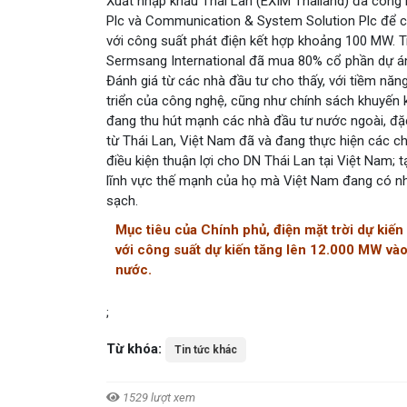
Xuất nhập khẩu Thái Lan (EXIM Thailand) đã công 
Plc và Communication & System Solution Plc để cấ
với công suất phát điện kết hợp khoảng 100 MW. 
Sermsang International đã mua 80% cổ phần dự án
Đánh giá từ các nhà đầu tư cho thấy, với tiềm năng
triển của công nghệ, cũng như chính sách khuyến 
đang thu hút mạnh các nhà đầu tư nước ngoài, đặc
từ Thái Lan, Việt Nam đã và đang thực hiện các chư
điều kiện thuận lợi cho DN Thái Lan tại Việt Nam; 
lĩnh vực thế mạnh của họ mà Việt Nam đang có nhu
sạch.
Mục tiêu của Chính phủ, điện mặt trời dự kiến 
với công suất dự kiến tăng lên 12.000 MW và
nước.
;
Từ khóa:
Tin tức khác
1529 lượt xem