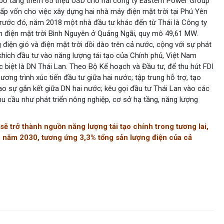
bố tăng thêm 65 triệu USD cho hai công ty Eastern Power Group
p vốn cho việc xây dựng hai nhà máy điện mặt trời tại Phú Yên
Trước đó, năm 2018 một nhà đầu tư khác đến từ Thái là Công ty
 điện mặt trời Bình Nguyên ở Quảng Ngãi, quy mô 49,61 MW.
 điện gió và điện mặt trời dồi dào trên cả nước, cộng với sự phát
khích đầu tư vào năng lượng tái tạo của Chính phủ, Việt Nam
 biệt là DN Thái Lan. Theo Bộ Kế hoạch và Đầu tư, để thu hút FDI
ơng trình xúc tiến đầu tư giữa hai nước; tập trung hỗ trợ, tạo
tạo sự gắn kết giữa DN hai nước; kêu gọi đầu tư Thái Lan vào các
 cầu như phát triển nông nghiệp, cơ sở hạ tầng, năng lượng
sẽ trở thành nguồn năng lượng tái tạo chính trong tương lai,
o năm 2030, tương ứng 3,3% tổng sản lượng điện của cả