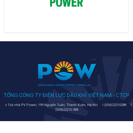
TỔNG CÔNG TY ĐIỆN LỰC DẦU KHÍ VIỆT NAM - CTCP
a
Toà nhà PV Power, 199 Nguyễn Tuân, Thanh Xuân, Hà Nôi
t
(024)22210288
f
(024)22210 388