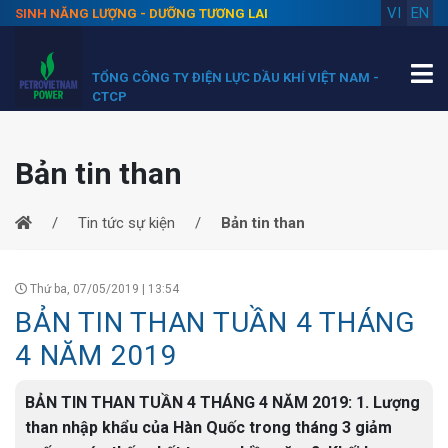
VI
EN
SINH NĂNG LƯỢNG - DƯỠNG TƯƠNG LAI
TỔNG CÔNG TY ĐIỆN LỰC DẦU KHÍ VIỆT NAM -
CTCP
Bản tin than
Tin tức sự kiện
Bản tin than
Thứ ba, 07/05/2019 | 13:54
BẢN TIN THAN TUẦN 4 THÁNG
4 NĂM 2019
BẢN TIN THAN TUẦN 4 THÁNG 4 NĂM 2019: 1. Lượng
than nhập khẩu của Hàn Quốc trong tháng 3 giảm