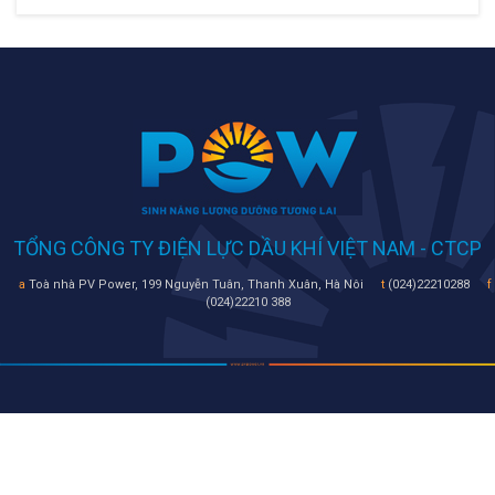
TỔNG CÔNG TY ĐIỆN LỰC DẦU KHÍ VIỆT NAM - CTCP
a
Toà nhà PV Power, 199 Nguyễn Tuân, Thanh Xuân, Hà Nôi
t
(024)22210288
f
(024)22210 388